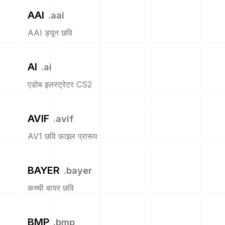
AAI
.
aai
AAI ड्यून छवि
AI
.
ai
एडोब इलस्ट्रेटर CS2
AVIF
.
avif
AV1 छवि फ़ाइल प्रारूप
BAYER
.
bayer
कच्ची बायर छवि
BMP
.
bmp