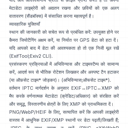
यदि आप अविश्वसनीय स्रोतों से फ़ाइलें प्राप्त करते हैं तो अपनी
मेटाडेटा लाइब्रेरी को अद्यतन रखना और छवियों को एक अलग
वातावरण (सैंडबॉक्स) में संसाधित करना महत्वपूर्ण है।
व्यावहारिक युक्तियाँ
स्थान की जानकारी को सचेत रूप से प्रबंधित करें: उपयुक्त होने पर
कैमरा जियोटैगिंग अक्षम करें, या निर्यात पर GPS डेटा को हटा दें।
यदि आपको बाद में डेटा की आवश्यकता हो तो एक निजी मूल रखें
(
ExifTool
;
Exiv2 CLI
).
प्रसंस्करण प्रक्रियाओं में अभिविन्यास और टाइमस्टैम्प को सामान्य
करें, आदर्श रूप से भौतिक रोटेशन लिखकर और अस्पष्ट टैग हटाकर
(या ऑफ़सेट टाइम* जोड़कर)। (
अभिविन्यास
;
ऑफसेट टाइम*
).
वर्तमान
IPTC
मार्गदर्शन के अनुसार EXIF↔IPTC↔XMP को
मैप करके वर्णनात्मक मेटाडेटा (क्रेडिट/अधिकार) को संरक्षित करें
और समृद्ध, विस्तारणीय क्षेत्रों के लिए
XMP
को प्राथमिकता दें।
PNG/WebP/HEIF के लिए, सत्यापित करें कि आपकी लाइब्रेरी
वास्तव में आधुनिक EXIF/XMP स्थानों पर डेटा पढ़ती/लिखती हैं;