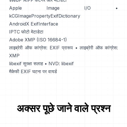
WebP RIFF कंटेनर और मेटाडेटा
Apple Image I/O
•
kCGImagePropertyExifDictionary
AndroidX ExifInterface
IPTC फोटो मेटाडेटा
Adobe XMP (ISO 16684-1)
लाइब्रेरी ऑफ कांग्रेस: EXIF प्रारूप
•
लाइब्रेरी ऑफ कांग्रेस:
XMP
libexif सुरक्षा सलाह
•
NVD: libexif
मैकेफी EXIF घटना पर वायर्ड
अक्सर पूछे जाने वाले प्रश्न