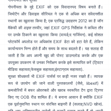
गोपनीयता और सुरक्षा
गोपनीयता के मुद्दे EXIF को एक विवादास्पद विषय बनाते हैं।
जियोटैग और डिवाइस सीरियल ने एक से अधिक बार संवेदनशील
स्थानों का खुलासा किया है; एक प्रसिद्ध उदाहरण 2012 का है जॉन
मैकेफी की
वाइस
तस्वीर, जहां EXIF GPS निर्देशांक ने कथित तौर
पर उनके ठिकाने का खुलासा किया (
वायर्ड
;
द गार्जियन
). कई सोशल
प्लेटफॉर्म अपलोड पर अधिकांश EXIF डेटा को हटा देते हैं, लेकिन
कार्यान्वयन भिन्न होते हैं और समय के साथ बदलते हैं। यह सलाह दी
जाती है कि आप अपनी खुद की पोस्ट डाउनलोड करके और एक
उपयुक्त उपकरण से उनका निरीक्षण करके इसे सत्यापित करें (
ट्विटर
मीडिया सहायता
;
फेसबुक सहायता
;
इंस्टाग्राम सहायता
).
सुरक्षा शोधकर्ता भी EXIF पार्सर्स पर कड़ी नजर रखते हैं। व्यापक
रूप से उपयोग की जाने वाली पुस्तकालयों (जैसे,
libexif
) में
कमजोरियों में बफर ओवरफ्लो और खराब स्वरूपित टैग द्वारा ट्रिगर
किए गए OOB रीड शामिल हैं। ये बनाना आसान है क्योंकि EXIF
एक पूर्वानुमानित स्थान पर संरचित बाइनरी है (
सलाह
;
NVD खोज
).