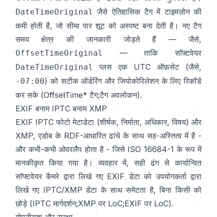
जैसे ऐतिहासिक टैग में टाइमज़ोन की
DateTimeOriginal
कमी होती है, जो सीमा पार शूट को अस्पष्ट बना देती है। नए टैग
समय क्षेत्र की जानकारी जोड़ते हैं — जैसे,
— ताकि सॉफ़्टवेयर
OffsetTimeOriginal
प्लस एक UTC ऑफ़सेट (जैसे,
DateTimeOriginal
) को सटीक ऑर्डरिंग और जियोकोरिलेशन के लिए रिकॉर्ड
-07:00
कर सके (
OffsetTime* टैग
;
टैग अवलोकन
).
EXIF बनाम IPTC बनाम XMP
EXIF
IPTC फोटो मेटाडेटा
(शीर्षक, निर्माता, अधिकार, विषय) और
XMP
, एडोब के RDF-आधारित ढांचे के साथ सह-अस्तित्व में है -
और कभी-कभी ओवरलैप होता है - जिसे ISO 16684-1 के रूप में
मानकीकृत किया गया है। व्यवहार में, सही ढंग से कार्यान्वित
सॉफ्टवेयर कैमरे द्वारा लिखे गए EXIF डेटा को उपयोगकर्ता द्वारा
लिखे गए IPTC/XMP डेटा के साथ समेटता है, बिना किसी को
छोड़े (
IPTC मार्गदर्शन
;
XMP पर LoC
;
EXIF पर LoC
).