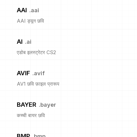
AAI
.
aai
AAI ड्यून छवि
AI
.
ai
एडोब इलस्ट्रेटर CS2
AVIF
.
avif
AV1 छवि फ़ाइल प्रारूप
BAYER
.
bayer
कच्ची बायर छवि
BMP
.
bmp