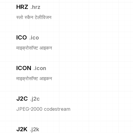
HRZ
.
hrz
स्लो स्कैन टेलीविजन
ICO
.
ico
माइक्रोसॉफ्ट आइकन
ICON
.
icon
माइक्रोसॉफ्ट आइकन
J2C
.
j2c
JPEG-2000 codestream
J2K
.
j2k