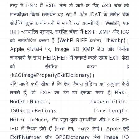
तंत्र ने PNG में EXIF डेटा ले जाने के लिए
eXIf चंक
को
मानकीकृत किया (समर्थन बढ़ रहा है, और IDAT के सापेक्ष चंक
ऑर्डरिंग कुछ कार्यान्वयनों में मायने रख सकती है)। WebP, एक
RIFF-आधारित प्रारूप, समर्पित चंक्स में EXIF, XMP और ICC
को समायोजित करता है (
WebP RIFF कंटेनर
;
libwebp
)।
Apple प्लेटफ़ॉर्म पर,
Image I/O
XMP डेटा और निर्माता
जानकारी के साथ HEIC/HEIF में कनवर्ट करते समय EXIF डेटा
को संरक्षित करता है
(
kCGImagePropertyExifDictionary
)।
यदि आपने कभी सोचा है कि ऐप्स कैमरा सेटिंग्स का अनुमान कैसे
लगाते हैं, तो EXIF का टैग मैप इसका उत्तर है:
,
Make
,
,
,
Model
FNumber
ExposureTime
,
,
ISOSpeedRatings
FocalLength
, और बहुत कुछ प्राथमिक और EXIF उप-
MeteringMode
IFD में स्थित होते हैं (
Exif टैग
;
Exiv2 टैग
)। Apple इन्हें
ExifFNumber
और
GPSDictionary
जैसे Image I/O