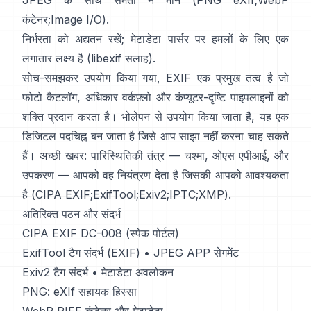
JPEG के साथ समता न मानें (
PNG eXIf
;
WebP
कंटेनर
;
Image I/O
).
निर्भरता को अद्यतन रखें; मेटाडेटा पार्सर पर हमलों के लिए एक
लगातार लक्ष्य है (
libexif सलाह
).
सोच-समझकर उपयोग किया गया, EXIF एक प्रमुख तत्व है जो
फोटो कैटलॉग, अधिकार वर्कफ़्लो और कंप्यूटर-दृष्टि पाइपलाइनों को
शक्ति प्रदान करता है। भोलेपन से उपयोग किया जाता है, यह एक
डिजिटल पदचिह्न बन जाता है जिसे आप साझा नहीं करना चाह सकते
हैं। अच्छी खबर: पारिस्थितिकी तंत्र — चश्मा, ओएस एपीआई, और
उपकरण — आपको वह नियंत्रण देता है जिसकी आपको आवश्यकता
है (
CIPA EXIF
;
ExifTool
;
Exiv2
;
IPTC
;
XMP
).
अतिरिक्त पठन और संदर्भ
CIPA EXIF DC-008 (स्पेक पोर्टल)
ExifTool टैग संदर्भ (EXIF)
•
JPEG APP सेगमेंट
Exiv2 टैग संदर्भ
•
मेटाडेटा अवलोकन
PNG: eXIf सहायक हिस्सा