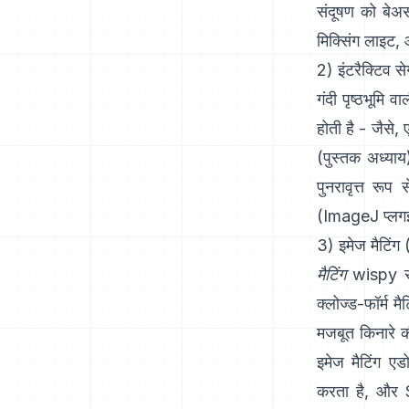
संदूषण को बे
मिक्सिंग लाइट
, 
2) इंटरैक्टिव स
गंदी पृष्ठभूमि 
होती है - जैसे
(
पुस्तक अध्याय
पुनरावृत्त र
(
ImageJ प्लग
3) इमेज मैटिंग 
मैटिंग
wispy सीम
क्लोज्ड-फॉर्म मैट
मजबूत किनारे 
इमेज मैटिंग
एड
करता है, और