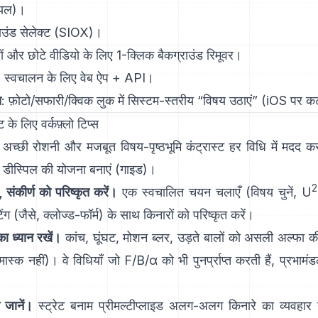
ियल
)।
ाउंड सेलेक्ट
(SIOX)।
ों और छोटे वीडियो के लिए 1-क्लिक
बैकग्राउंड रिमूवर
।
: स्वचालन के लिए वेब ऐप +
API
।
स
: फ़ोटो/सफारी/क्विक लुक में सिस्टम-स्तरीय “
विषय उठाएं
”
(
iOS पर 
े लिए वर्कफ़्लो टिप्स
अच्छी रोशनी और मजबूत विषय-पृष्ठभूमि कंट्रास्ट हर विधि में मदद कर
डीस्पिल
की योजना बनाएं
(
गाइड
)।
2
, संकीर्ण को परिष्कृत करें।
एक स्वचालित चयन चलाएँ (विषय चुनें,
U
ंग (जैसे,
क्लोज्ड-फॉर्म
) के साथ किनारों को परिष्कृत करें।
का ध्यान रखें।
कांच, घूंघट, मोशन ब्लर, उड़ते बालों को असली अल्फा क
 मास्क नहीं)। वे विधियाँ जो
F/B/α
को भी पुनर्प्राप्त करती हैं, प्रभ
 जानें।
स्ट्रेट बनाम प्रीमल्टीप्लाइड
अलग-अलग किनारे का व्यवहार उत्