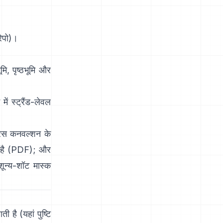
रेपो
)।
ि, पृष्ठभूमि और
 स्ट्रैंड-लेवल
रस कनवल्शन के
है
(
PDF
); और
ून्य-शॉट मास्क
ती है
(
यहां पुष्टि