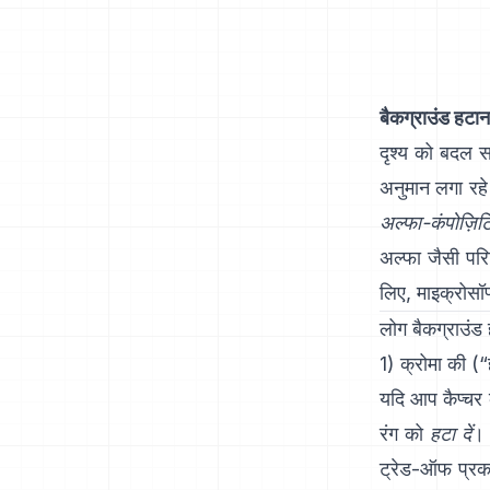
बैकग्राउंड हटान
दृश्य को बदल 
अनुमान लगा रहे
अल्फा-कंपोज़िटि
अल्फा
जैसी परिच
लिए,
माइक्रोसॉ
लोग बैकग्राउंड 
1) क्रोमा की (“
यदि आप कैप्चर क
रंग को
हटा दें
। 
ट्रेड-ऑफ प्रक