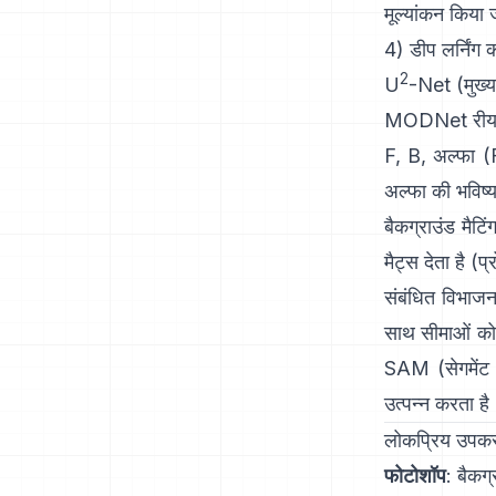
मूल्यांकन किया 
4) डीप लर्निंग
2
U
-Net
(मुख्य
MODNet
रीयल
F, B, अल्फा (
अल्फा की भविष्
बैकग्राउंड मैटि
मैट्स देता है
(
प्
संबंधित विभाजन 
साथ सीमाओं को 
SAM (सेगमेंट 
उत्पन्न करता है
लोकप्रिय उपकरण
फोटोशॉप
:
बैकग्