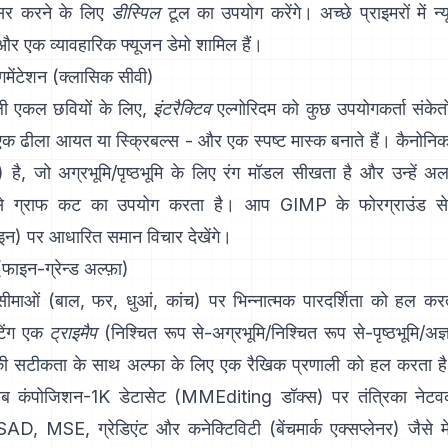
असर करने के लिए
डीस्पिल
टूल का उपयोग करेंगे। अच्छे प्राइमरों में
न्
और एक व्यावहारिक
फ्यूजन डेमो
शामिल हैं।
ेगमेंटेशन (क्लासिक सीवी)
वाली एकल छवियों के लिए,
इंटरैक्टिव
एल्गोरिदम को कुछ उपयोगकर्ता संके
, एक ढीला आयत या स्क्रिबल्स - और एक स्पष्ट मास्क बनाते हैं। कैनोनि
) है, जो अग्रभूमि/पृष्ठभूमि के लिए रंग मॉडल सीखता है और उन्हें 
ूप से ग्राफ कट का उपयोग करता है। आप
GIMP के फोरग्राउंड से
इन
) पर आधारित समान विचार देखेंगे।
(फाइन-ग्रेन्ड अल्फ़ा)
ाओं (बाल, फर, धुआं, कांच) पर भिन्नात्मक पारदर्शिता को हल कर
िंग
एक
ट्राइमैप
(निश्चित रूप से-अग्रभूमि/निश्चित रूप से-पृष्ठभूमि/अज
की सटीकता के साथ अल्फा के लिए एक रैखिक प्रणाली को हल करता 
ोब कंपोजिशन-1K
डेटासेट (
MMEditing डॉक्स
) पर तंत्रिका नेटवर
SAD, MSE, ग्रेडिएंट और कनेक्टिविटी (
बेंचमार्क एक्सप्लेनर
) जैसे म