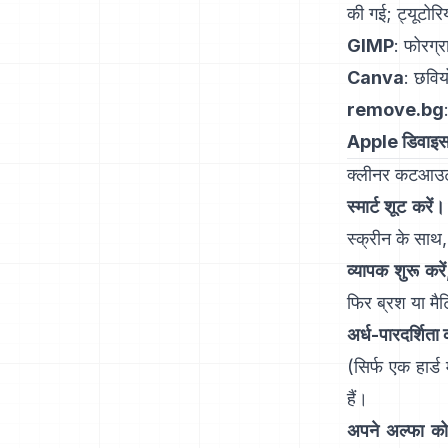
की गई
;
ट्यूटोर
GIMP
:
फोरग्र
Canva
: छविय
remove.bg
Apple डिवाइ
क्लीनर कटआउट क
स्मार्ट शूट करें।
स्क्रीन के साथ,
व्यापक शुरू करें
फिर ब्रश या मैटि
अर्ध-पारदर्शिता 
(सिर्फ एक हार्ड
हैं।
अपने अल्फा को