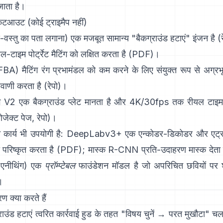
जाता है।
 कटआउट (कोई ट्राइमैप नहीं)
-वस्तु का पता लगाना) एक मजबूत सामान्य "बैकग्राउंड हटाएं" इंजन है
(
-टाइम पोर्ट्रेट मैटिंग को लक्षित करता है (
PDF
)।
FBA) मैटिंग
रंग प्रभामंडल को कम करने के लिए संयुक्त रूप से अग्रभूम
यवाणी करता है
(
रेपो
)।
ंग V2
एक बैकग्राउंड प्लेट मानता है और 4K/30fps तक रीयल टाइम में
रोजेक्ट पेज
,
रेपो
)।
कार्य भी उपयोगी है:
DeepLabv3+
एक एन्कोडर-डिकोडर और एट्
परिष्कृत करता है
(
PDF
);
मास्क R-CNN
प्रति-उदाहरण मास्क देता 
एनीथिंग)
एक
प्रॉम्प्टेबल
फाउंडेशन मॉडल है जो अपरिचित छवियों पर श
।
 क्या करते हैं
राउंड हटाएं
त्वरित कार्रवाई हुड के तहत "विषय चुनें → परत मुखौटा" चला