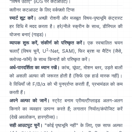
“
विषय उठाएं
”
(
iOS पर कटआउट
)।
क्लीनर कटआउट के लिए वर्कफ़्लो टिप्स
स्मार्ट शूट करें।
अच्छी रोशनी और मजबूत विषय-पृष्ठभूमि कंट्रास्ट
हर विधि में मदद करता है। हरे/नीले स्क्रीन के साथ,
डीस्पिल
की
योजना बनाएं
(
गाइड
)।
व्यापक शुरू करें, संकीर्ण को परिष्कृत करें।
एक स्वचालित चयन
2
चलाएँ (विषय चुनें,
U
-Net
,
SAM
), फिर ब्रश या मैटिंग (जैसे,
क्लोज्ड-फॉर्म
) के साथ किनारों को परिष्कृत करें।
अर्ध-पारदर्शिता का ध्यान रखें।
कांच, घूंघट, मोशन ब्लर, उड़ते बालों
को असली अल्फा की जरूरत होती है (सिर्फ एक हार्ड मास्क नहीं)।
वे विधियाँ जो
F/B/α
को भी पुनर्प्राप्त करती हैं, प्रभामंडल को कम
करती हैं।
अपने अल्फा को जानें।
स्ट्रेट बनाम प्रीमल्टीप्लाइड
अलग-अलग
किनारे का व्यवहार उत्पन्न करते हैं; लगातार निर्यात/कंपोजिट करें
(देखें
अवलोकन
,
हारग्रीव्स
)।
सही आउटपुट चुनें।
"कोई पृष्ठभूमि नहीं" के लिए, एक साफ अल्फा