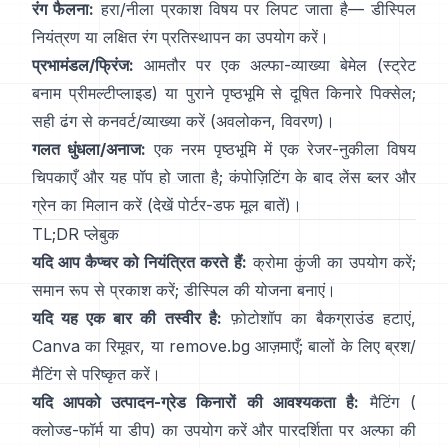
रंग फैलना:
हरा/नीला प्रकाश विषय पर लिपट जाता है—
डीस्पिल
नियंत्रण
या लक्षित रंग प्रतिस्थापन का उपयोग करें।
प्रभामंडल/फ्रिंज:
आमतौर पर एक अल्फा-व्याख्या बेमेल (स्ट्रेट
बनाम प्रीमल्टीप्लाइड) या पुराने पृष्ठभूमि से दूषित किनारे पिक्सेल;
सही ढंग से कनवर्ट/व्याख्या करें
(
अवलोकन
,
विवरण
)।
गलत धुंधला/अनाज:
एक नरम पृष्ठभूमि में एक रेजर-नुकीला विषय
चिपकाएँ और यह पॉप हो जाता है; कंपोज़िटिंग के बाद लेंस ब्लर और
ग्रेन का मिलान करें (देखें
पोर्टर-डफ मूल बातें
)।
TL;DR प्लेबुक
यदि आप कैप्चर को नियंत्रित करते हैं:
क्रोमा कुंजी का उपयोग करें;
समान रूप से प्रकाश करें;
डीस्पिल
की योजना बनाएं।
यदि यह एक बार की तस्वीर है:
फ़ोटोशॉप का
बैकग्राउंड हटाएं
,
Canva का
रिमूवर
, या
remove.bg
आज़माएँ; बालों के लिए ब्रश/
मैटिंग से परिष्कृत करें।
यदि आपको उत्पादन-ग्रेड किनारों की आवश्यकता है:
मैटिंग (
क्लोज्ड-फॉर्म
या डीप) का उपयोग करें और पारदर्शिता पर अल्फा की