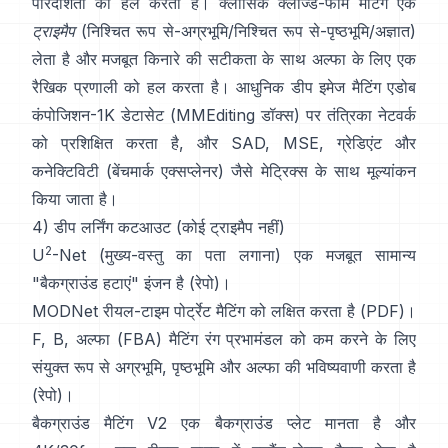
पारदर्शिता को हल करता है। क्लासिक
क्लोज्ड-फॉर्म मैटिंग
एक
ट्राइमैप
(निश्चित रूप से-अग्रभूमि/निश्चित रूप से-पृष्ठभूमि/अज्ञात)
लेता है और मजबूत किनारे की सटीकता के साथ अल्फा के लिए एक
रैखिक प्रणाली को हल करता है। आधुनिक
डीप इमेज मैटिंग
एडोब
कंपोजिशन-1K
डेटासेट (
MMEditing डॉक्स
) पर तंत्रिका नेटवर्क
को प्रशिक्षित करता है, और
SAD, MSE, ग्रेडिएंट और
कनेक्टिविटी (
बेंचमार्क एक्सप्लेनर
) जैसे मेट्रिक्स के साथ मूल्यांकन
किया जाता है।
4) डीप लर्निंग कटआउट (कोई ट्राइमैप नहीं)
2
U
-Net
(मुख्य-वस्तु का पता लगाना) एक मजबूत सामान्य
"बैकग्राउंड हटाएं" इंजन है
(
रेपो
)।
MODNet
रीयल-टाइम पोर्ट्रेट मैटिंग को लक्षित करता है (
PDF
)।
F, B, अल्फा (FBA) मैटिंग
रंग प्रभामंडल को कम करने के लिए
संयुक्त रूप से अग्रभूमि, पृष्ठभूमि और अल्फा की भविष्यवाणी करता है
(
रेपो
)।
बैकग्राउंड मैटिंग V2
एक बैकग्राउंड प्लेट मानता है और