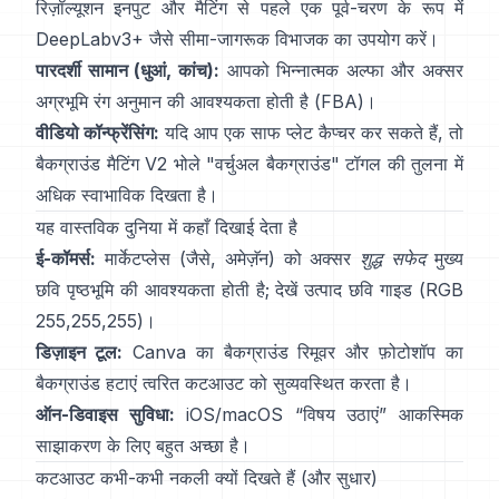
रिज़ॉल्यूशन इनपुट और मैटिंग से पहले एक पूर्व-चरण के रूप में
DeepLabv3+
जैसे सीमा-जागरूक विभाजक का उपयोग करें।
पारदर्शी सामान (धुआं, कांच):
आपको भिन्नात्मक अल्फा और अक्सर
अग्रभूमि रंग अनुमान की आवश्यकता होती है
(
FBA
)।
वीडियो कॉन्फ्रेंसिंग:
यदि आप एक साफ प्लेट कैप्चर कर सकते हैं, तो
बैकग्राउंड मैटिंग V2
भोले "वर्चुअल बैकग्राउंड" टॉगल की तुलना में
अधिक स्वाभाविक दिखता है।
यह वास्तविक दुनिया में कहाँ दिखाई देता है
ई-कॉमर्स:
मार्केटप्लेस (जैसे, अमेज़ॅन) को अक्सर
शुद्ध सफेद
मुख्य
छवि पृष्ठभूमि की आवश्यकता होती है; देखें
उत्पाद छवि गाइड
(RGB
255,255,255)।
डिज़ाइन टूल:
Canva का
बैकग्राउंड रिमूवर
और फ़ोटोशॉप का
बैकग्राउंड हटाएं
त्वरित कटआउट को सुव्यवस्थित करता है।
ऑन-डिवाइस सुविधा:
iOS/macOS “
विषय उठाएं
” आकस्मिक
साझाकरण के लिए बहुत अच्छा है।
कटआउट कभी-कभी नकली क्यों दिखते हैं (और सुधार)