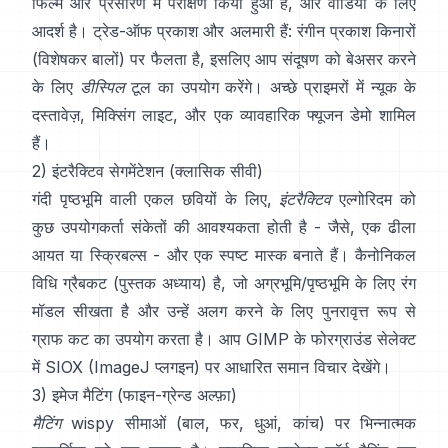
फिल्म और प्रसारण में परीक्षण किया हुआ है, और वीडियो के लिए
आदर्श है। ट्रेड-ऑफ प्रकाश और अलमारी हैं: रंगीन प्रकाश किनारों
(विशेषकर बालों) पर फैलता है, इसलिए आप संदूषण को बेअसर करने
के लिए
डीस्पिल
टूल का उपयोग करेंगे। अच्छे प्राइमरों में
न्यूक के
दस्तावेज़
,
मिक्सिंग लाइट
, और एक व्यावहारिक
फ्यूजन डेमो
शामिल
हैं।
2) इंटरैक्टिव सेगमेंटेशन (क्लासिक सीवी)
गंदी पृष्ठभूमि वाली एकल छवियों के लिए,
इंटरैक्टिव
एल्गोरिदम को
कुछ उपयोगकर्ता संकेतों की आवश्यकता होती है - जैसे, एक ढीला
आयत या स्क्रिबल्स - और एक स्पष्ट मास्क बनाते हैं। कैनोनिकल
विधि
ग्रैबकट
(
पुस्तक अध्याय
) है, जो अग्रभूमि/पृष्ठभूमि के लिए रंग
मॉडल सीखता है और उन्हें अलग करने के लिए पुनरावृत्त रूप से
ग्राफ कट का उपयोग करता है। आप
GIMP के फोरग्राउंड सेलेक्ट
में
SIOX
(
ImageJ प्लगइन
) पर आधारित समान विचार देखेंगे।
3) इमेज मैटिंग (फाइन-ग्रेन्ड अल्फ़ा)
मैटिंग
wispy सीमाओं (बाल, फर, धुआं, कांच) पर भिन्नात्मक