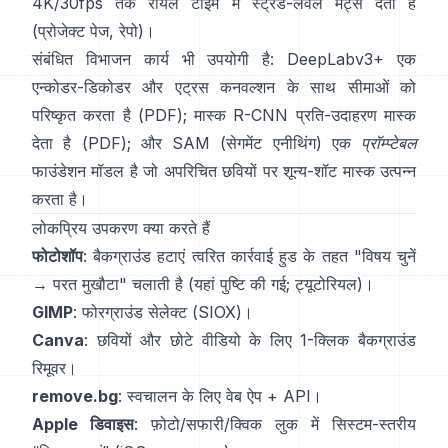
4K/30fps तक रीयल टाइम में स्ट्रैंड-लेवल मैट्स देता है
(
प्रोजेक्ट पेज
,
रेपो
)।
संबंधित विभाजन कार्य भी उपयोगी है:
DeepLabv3+
एक
एन्कोडर-डिकोडर और एट्रस कनवल्शन के साथ सीमाओं को
परिष्कृत करता है
(
PDF
);
मास्क R-CNN
प्रति-उदाहरण मास्क
देता है
(
PDF
); और
SAM (सेगमेंट एनीथिंग)
एक
प्रॉम्प्टेबल
फाउंडेशन मॉडल है जो अपरिचित छवियों पर शून्य-शॉट मास्क उत्पन्न
करता है।
लोकप्रिय उपकरण क्या करते हैं
फोटोशॉप
:
बैकग्राउंड हटाएं
त्वरित कार्रवाई हुड के तहत "विषय चुनें
→ परत मुखौटा" चलाती है
(
यहां पुष्टि की गई
;
ट्यूटोरियल
)।
GIMP
:
फोरग्राउंड सेलेक्ट
(SIOX)।
Canva
: छवियों और छोटे वीडियो के लिए 1-क्लिक
बैकग्राउंड
रिमूवर
।
remove.bg
: स्वचालन के लिए वेब ऐप +
API
।
Apple डिवाइस
: फ़ोटो/सफारी/क्विक लुक में सिस्टम-स्तरीय