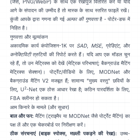
(जैसे, PNG/WebP) के साथ एक रेखापुंज वितरित करें या यदि
आगे के संपादन की उम्मीद है तो मास्क के साथ स्तरित फाइलें रखें।
कुंजी आपके द्वारा गणना की गई
अल्फा की गुणवत्ता
है -
पोर्टर-डफ
में
निहित है।
गुणवत्ता और मूल्यांकन
अकादमिक कार्य
कंपोजिशन-1K
पर
SAD
,
MSE
,
ग्रेडिएंट
, और
कनेक्टिविटी
त्रुटियों की रिपोर्ट करते हैं। यदि आप एक मॉडल चुन
रहे हैं, तो उन मेट्रिक्स को देखें
(
मेट्रिक परिभाषाएं
;
बैकग्राउंड मैटिंग
मेट्रिक्स सेक्शन
)। पोर्ट्रेट/वीडियो के लिए,
MODNet
और
बैकग्राउंड मैटिंग V2
मजबूत हैं; सामान्य "मुख्य वस्तु" छवियों के
2
लिए,
U
-Net
एक ठोस आधार रेखा है; कठिन पारदर्शिता के लिए,
FBA
क्लीनर हो सकता है।
आम किनारे के मामले (और सुधार)
बाल और फर:
मैटिंग (ट्राइमैप या
MODNet
जैसे पोर्ट्रेट मैटिंग) का
पक्ष लें और एक चेकरबोर्ड पर निरीक्षण करें।
ठीक संरचनाएं (बाइक स्पोक्स, मछली पकड़ने की रेखा):
उच्च-