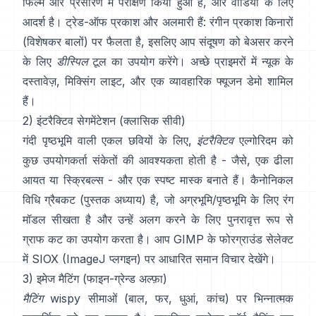
फिल्म और प्रसारण में परीक्षण किया हुआ है, और वीडियो के लिए
आदर्श है। ट्रेड-ऑफ प्रकाश और अलमारी हैं: रंगीन प्रकाश किनारों
(विशेषकर बालों) पर फैलता है, इसलिए आप संदूषण को बेअसर करने
के लिए
डीस्पिल
टूल का उपयोग करेंगे। अच्छे प्राइमरों में
न्यूक के
दस्तावेज़
,
मिक्सिंग लाइट
, और एक व्यावहारिक
फ्यूजन डेमो
शामिल
हैं।
2) इंटरैक्टिव सेगमेंटेशन (क्लासिक सीवी)
गंदी पृष्ठभूमि वाली एकल छवियों के लिए,
इंटरैक्टिव
एल्गोरिदम को
कुछ उपयोगकर्ता संकेतों की आवश्यकता होती है - जैसे, एक ढीला
आयत या स्क्रिबल्स - और एक स्पष्ट मास्क बनाते हैं। कैनोनिकल
विधि
ग्रैबकट
(
पुस्तक अध्याय
) है, जो अग्रभूमि/पृष्ठभूमि के लिए रंग
मॉडल सीखता है और उन्हें अलग करने के लिए पुनरावृत्त रूप से
ग्राफ कट का उपयोग करता है। आप
GIMP के फोरग्राउंड सेलेक्ट
में
SIOX
(
ImageJ प्लगइन
) पर आधारित समान विचार देखेंगे।
3) इमेज मैटिंग (फाइन-ग्रेन्ड अल्फ़ा)
मैटिंग
wispy सीमाओं (बाल, फर, धुआं, कांच) पर भिन्नात्मक