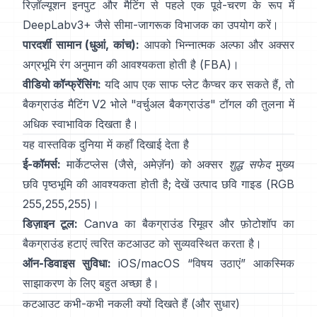
रिज़ॉल्यूशन इनपुट और मैटिंग से पहले एक पूर्व-चरण के रूप में
DeepLabv3+
जैसे सीमा-जागरूक विभाजक का उपयोग करें।
पारदर्शी सामान (धुआं, कांच):
आपको भिन्नात्मक अल्फा और अक्सर
अग्रभूमि रंग अनुमान की आवश्यकता होती है
(
FBA
)।
वीडियो कॉन्फ्रेंसिंग:
यदि आप एक साफ प्लेट कैप्चर कर सकते हैं, तो
बैकग्राउंड मैटिंग V2
भोले "वर्चुअल बैकग्राउंड" टॉगल की तुलना में
अधिक स्वाभाविक दिखता है।
यह वास्तविक दुनिया में कहाँ दिखाई देता है
ई-कॉमर्स:
मार्केटप्लेस (जैसे, अमेज़ॅन) को अक्सर
शुद्ध सफेद
मुख्य
छवि पृष्ठभूमि की आवश्यकता होती है; देखें
उत्पाद छवि गाइड
(RGB
255,255,255)।
डिज़ाइन टूल:
Canva का
बैकग्राउंड रिमूवर
और फ़ोटोशॉप का
बैकग्राउंड हटाएं
त्वरित कटआउट को सुव्यवस्थित करता है।
ऑन-डिवाइस सुविधा:
iOS/macOS “
विषय उठाएं
” आकस्मिक
साझाकरण के लिए बहुत अच्छा है।
कटआउट कभी-कभी नकली क्यों दिखते हैं (और सुधार)