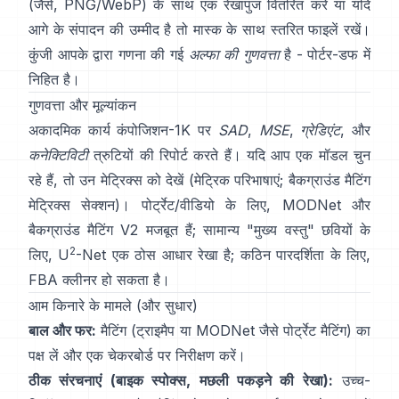
(जैसे, PNG/WebP) के साथ एक रेखापुंज वितरित करें या यदि
आगे के संपादन की उम्मीद है तो मास्क के साथ स्तरित फाइलें रखें।
कुंजी आपके द्वारा गणना की गई
अल्फा की गुणवत्ता
है -
पोर्टर-डफ
में
निहित है।
गुणवत्ता और मूल्यांकन
अकादमिक कार्य
कंपोजिशन-1K
पर
SAD
,
MSE
,
ग्रेडिएंट
, और
कनेक्टिविटी
त्रुटियों की रिपोर्ट करते हैं। यदि आप एक मॉडल चुन
रहे हैं, तो उन मेट्रिक्स को देखें
(
मेट्रिक परिभाषाएं
;
बैकग्राउंड मैटिंग
मेट्रिक्स सेक्शन
)। पोर्ट्रेट/वीडियो के लिए,
MODNet
और
बैकग्राउंड मैटिंग V2
मजबूत हैं; सामान्य "मुख्य वस्तु" छवियों के
2
लिए,
U
-Net
एक ठोस आधार रेखा है; कठिन पारदर्शिता के लिए,
FBA
क्लीनर हो सकता है।
आम किनारे के मामले (और सुधार)
बाल और फर:
मैटिंग (ट्राइमैप या
MODNet
जैसे पोर्ट्रेट मैटिंग) का
पक्ष लें और एक चेकरबोर्ड पर निरीक्षण करें।
ठीक संरचनाएं (बाइक स्पोक्स, मछली पकड़ने की रेखा):
उच्च-