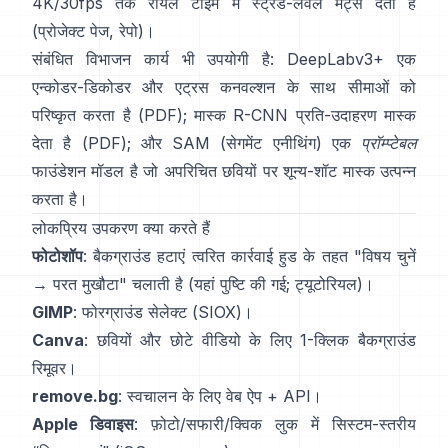
4K/30fps तक रीयल टाइम में स्ट्रैंड-लेवल मैट्स देता है
(
प्रोजेक्ट पेज
,
रेपो
)।
संबंधित विभाजन कार्य भी उपयोगी है:
DeepLabv3+
एक
एन्कोडर-डिकोडर और एट्रस कनवल्शन के साथ सीमाओं को
परिष्कृत करता है
(
PDF
);
मास्क R-CNN
प्रति-उदाहरण मास्क
देता है
(
PDF
); और
SAM (सेगमेंट एनीथिंग)
एक
प्रॉम्प्टेबल
फाउंडेशन मॉडल है जो अपरिचित छवियों पर शून्य-शॉट मास्क उत्पन्न
करता है।
लोकप्रिय उपकरण क्या करते हैं
फोटोशॉप
:
बैकग्राउंड हटाएं
त्वरित कार्रवाई हुड के तहत "विषय चुनें
→ परत मुखौटा" चलाती है
(
यहां पुष्टि की गई
;
ट्यूटोरियल
)।
GIMP
:
फोरग्राउंड सेलेक्ट
(SIOX)।
Canva
: छवियों और छोटे वीडियो के लिए 1-क्लिक
बैकग्राउंड
रिमूवर
।
remove.bg
: स्वचालन के लिए वेब ऐप +
API
।
Apple डिवाइस
: फ़ोटो/सफारी/क्विक लुक में सिस्टम-स्तरीय