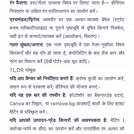
रंग फैलना:
हरा/नीला प्रकाश विषय पर लिपट जाता है—
डीस्पिल
नियंत्रण
या लक्षित रंग प्रतिस्थापन का उपयोग करें।
प्रभामंडल/फ्रिंज:
आमतौर पर एक अल्फा-व्याख्या बेमेल (स्ट्रेट
बनाम प्रीमल्टीप्लाइड) या पुराने पृष्ठभूमि से दूषित किनारे पिक्सेल;
सही ढंग से कनवर्ट/व्याख्या करें
(
अवलोकन
,
विवरण
)।
गलत धुंधला/अनाज:
एक नरम पृष्ठभूमि में एक रेजर-नुकीला विषय
चिपकाएँ और यह पॉप हो जाता है; कंपोज़िटिंग के बाद लेंस ब्लर और
ग्रेन का मिलान करें (देखें
पोर्टर-डफ मूल बातें
)।
TL;DR प्लेबुक
यदि आप कैप्चर को नियंत्रित करते हैं:
क्रोमा कुंजी का उपयोग करें;
समान रूप से प्रकाश करें;
डीस्पिल
की योजना बनाएं।
यदि यह एक बार की तस्वीर है:
फ़ोटोशॉप का
बैकग्राउंड हटाएं
,
Canva का
रिमूवर
, या
remove.bg
आज़माएँ; बालों के लिए ब्रश/
मैटिंग से परिष्कृत करें।
यदि आपको उत्पादन-ग्रेड किनारों की आवश्यकता है:
मैटिंग (
क्लोज्ड-फॉर्म
या डीप) का उपयोग करें और पारदर्शिता पर अल्फा की