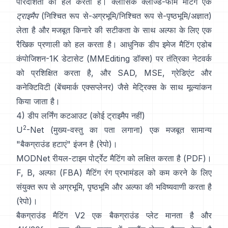
पारदर्शिता को हल करता है। क्लासिक
क्लोज्ड-फॉर्म मैटिंग
एक
ट्राइमैप
(निश्चित रूप से-अग्रभूमि/निश्चित रूप से-पृष्ठभूमि/अज्ञात)
लेता है और मजबूत किनारे की सटीकता के साथ अल्फा के लिए एक
रैखिक प्रणाली को हल करता है। आधुनिक
डीप इमेज मैटिंग
एडोब
कंपोजिशन-1K
डेटासेट (
MMEditing डॉक्स
) पर तंत्रिका नेटवर्क
को प्रशिक्षित करता है, और
SAD, MSE, ग्रेडिएंट और
कनेक्टिविटी (
बेंचमार्क एक्सप्लेनर
) जैसे मेट्रिक्स के साथ मूल्यांकन
किया जाता है।
4) डीप लर्निंग कटआउट (कोई ट्राइमैप नहीं)
2
U
-Net
(मुख्य-वस्तु का पता लगाना) एक मजबूत सामान्य
"बैकग्राउंड हटाएं" इंजन है
(
रेपो
)।
MODNet
रीयल-टाइम पोर्ट्रेट मैटिंग को लक्षित करता है (
PDF
)।
F, B, अल्फा (FBA) मैटिंग
रंग प्रभामंडल को कम करने के लिए
संयुक्त रूप से अग्रभूमि, पृष्ठभूमि और अल्फा की भविष्यवाणी करता है
(
रेपो
)।
बैकग्राउंड मैटिंग V2
एक बैकग्राउंड प्लेट मानता है और