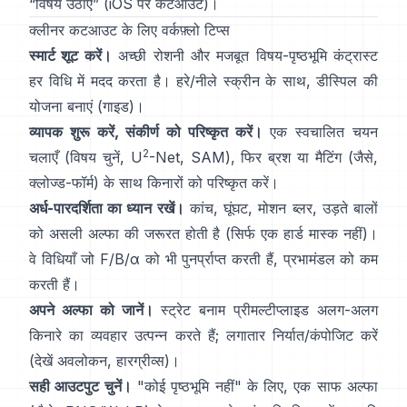
“
विषय उठाएं
”
(
iOS पर कटआउट
)।
क्लीनर कटआउट के लिए वर्कफ़्लो टिप्स
स्मार्ट शूट करें।
अच्छी रोशनी और मजबूत विषय-पृष्ठभूमि कंट्रास्ट
हर विधि में मदद करता है। हरे/नीले स्क्रीन के साथ,
डीस्पिल
की
योजना बनाएं
(
गाइड
)।
व्यापक शुरू करें, संकीर्ण को परिष्कृत करें।
एक स्वचालित चयन
2
चलाएँ (विषय चुनें,
U
-Net
,
SAM
), फिर ब्रश या मैटिंग (जैसे,
क्लोज्ड-फॉर्म
) के साथ किनारों को परिष्कृत करें।
अर्ध-पारदर्शिता का ध्यान रखें।
कांच, घूंघट, मोशन ब्लर, उड़ते बालों
को असली अल्फा की जरूरत होती है (सिर्फ एक हार्ड मास्क नहीं)।
वे विधियाँ जो
F/B/α
को भी पुनर्प्राप्त करती हैं, प्रभामंडल को कम
करती हैं।
अपने अल्फा को जानें।
स्ट्रेट बनाम प्रीमल्टीप्लाइड
अलग-अलग
किनारे का व्यवहार उत्पन्न करते हैं; लगातार निर्यात/कंपोजिट करें
(देखें
अवलोकन
,
हारग्रीव्स
)।
सही आउटपुट चुनें।
"कोई पृष्ठभूमि नहीं" के लिए, एक साफ अल्फा