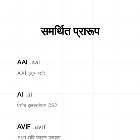
समर्थित प्रारूप
AAI
.
aai
AAI ड्यून छवि
AI
.
ai
एडोब इलस्ट्रेटर CS2
AVIF
.
avif
AV1 छवि फ़ाइल प्रारूप