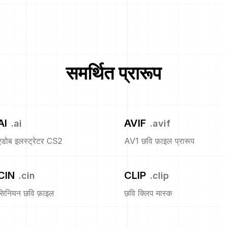
समर्थित प्रारूप
AI
AVIF
.
ai
.
avif
एडोब इलस्ट्रेटर CS2
AV1 छवि फ़ाइल प्रारूप
CIN
CLIP
.
cin
.
clip
सिनियन छवि फ़ाइल
छवि क्लिप मास्क