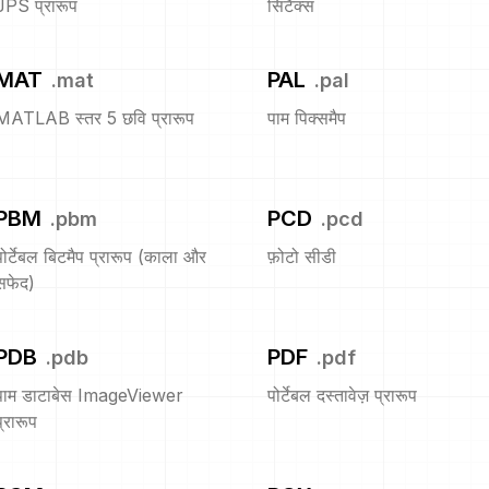
JPS प्रारूप
सिंटैक्स
MAT
PAL
.
mat
.
pal
MATLAB स्तर 5 छवि प्रारूप
पाम पिक्समैप
PBM
PCD
.
pbm
.
pcd
पोर्टेबल बिटमैप प्रारूप (काला और
फ़ोटो सीडी
सफेद)
PDB
PDF
.
pdb
.
pdf
पाम डाटाबेस ImageViewer
पोर्टेबल दस्तावेज़ प्रारूप
प्रारूप