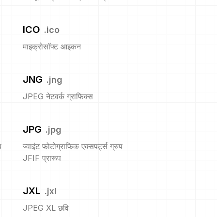
ICO
.
ico
माइक्रोसॉफ्ट आइकन
JNG
.
jng
JPEG नेटवर्क ग्राफिक्स
JPG
.
jpg
प
ज्वाइंट फोटोग्राफिक एक्सपर्ट्स ग्रुप
JFIF प्रारूप
JXL
.
jxl
JPEG XL छवि