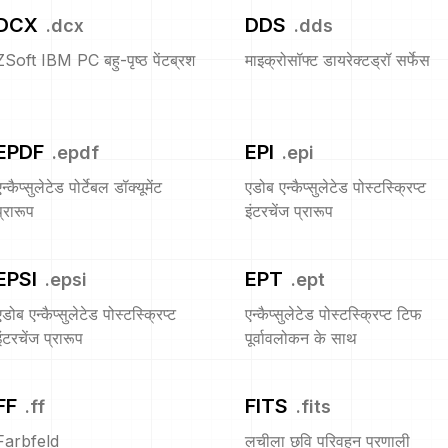
DCX
DDS
.
dcx
.
dds
ZSoft IBM PC बहु-पृष्ठ पेंटब्रश
माइक्रोसॉफ्ट डायरेक्टड्रॉ सर्फेस
EPDF
EPI
.
epdf
.
epi
न्कैप्सुलेटेड पोर्टेबल डॉक्यूमेंट
एडोब एन्कैप्सुलेटेड पोस्टस्क्रिप्ट
प्रारूप
इंटरचेंज प्रारूप
EPSI
EPT
.
epsi
.
ept
एडोब एन्कैप्सुलेटेड पोस्टस्क्रिप्ट
एन्कैप्सुलेटेड पोस्टस्क्रिप्ट टिफ
इंटरचेंज प्रारूप
पूर्वावलोकन के साथ
FF
FITS
.
ff
.
fits
Farbfeld
लचीला छवि परिवहन प्रणाली