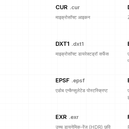
CUR
.
cur
माइक्रोसॉफ्ट आइकन
DXT1
.
dxt1
माइक्रोसॉफ्ट डायरेक्टड्रॉ सर्फेस
ए
EPSF
.
epsf
एडोब एन्कैप्सुलेटेड पोस्टस्क्रिप्ट
EXR
.
exr
उच्च डायनेमिक-रेंज (HDR) छवि