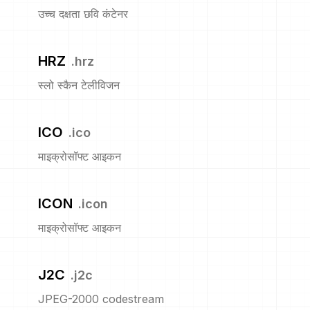
उच्च दक्षता छवि कंटेनर
HRZ
.
hrz
स्लो स्कैन टेलीविजन
ICO
.
ico
माइक्रोसॉफ्ट आइकन
ICON
.
icon
माइक्रोसॉफ्ट आइकन
J2C
.
j2c
JPEG-2000 codestream