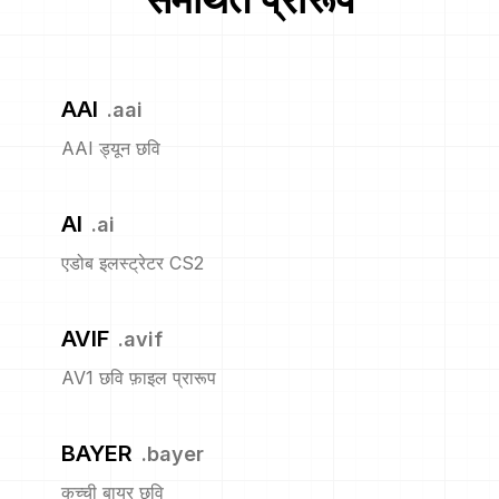
AAI
.
aai
AAI ड्यून छवि
AI
.
ai
एडोब इलस्ट्रेटर CS2
AVIF
.
avif
AV1 छवि फ़ाइल प्रारूप
BAYER
.
bayer
कच्ची बायर छवि