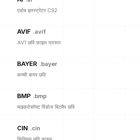
एडोब इलस्ट्रेटर CS2
AVIF
.
avif
AV1 छवि फ़ाइल प्रारूप
BAYER
.
bayer
कच्ची बायर छवि
BMP
.
bmp
माइक्रोसॉफ्ट विंडोज बिटमैप छवि
CIN
.
cin
सिनियन छवि फ़ाइल