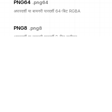
PNG64
.
png64
अपारदर्शी या बायनरी पारदर्शी 64-बिट RGBA
PNG8
.
png8
अपारदर्शी या बायनरी पारदर्शी 8-बिट सूचीबद्ध
PNM
.
pnm
पोर्टेबल एनीमैप
PPM
.
ppm
पोर्टेबल पिक्समैप प्रारूप (रंग)
PS
.
ps