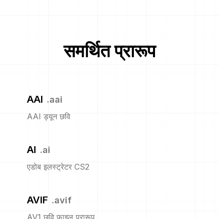
समर्थित प्रारूप
AAI
.
aai
AAI ड्यून छवि
AI
.
ai
एडोब इलस्ट्रेटर CS2
AVIF
.
avif
AV1 छवि फ़ाइल प्रारूप