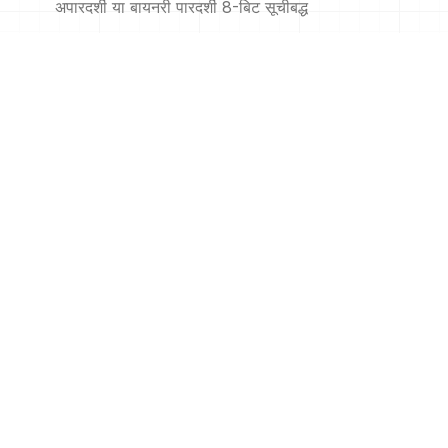
अपारदर्शी या बायनरी पारदर्शी 8-बिट सूचीबद्ध
PNM
.
pnm
पोर्टेबल एनीमैप
PPM
.
ppm
पोर्टेबल पिक्समैप प्रारूप (रंग)
PS
.
ps
एडोब पोस्टस्क्रिप्ट फ़ाइल
PSB
.
psb
एडोब बड़े दस्तावेज़ प्रारूप