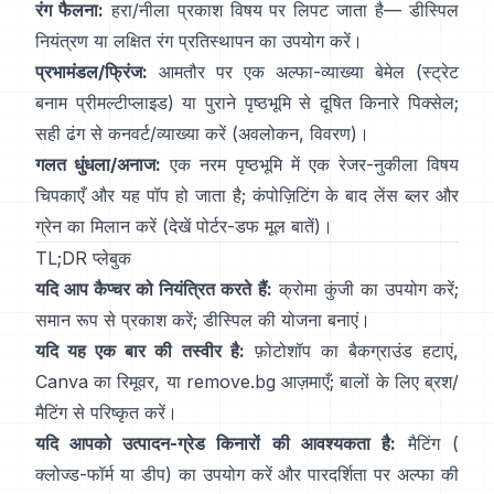
रंग फैलना:
हरा/नीला प्रकाश विषय पर लिपट जाता है—
डीस्पिल
नियंत्रण
या लक्षित रंग प्रतिस्थापन का उपयोग करें।
प्रभामंडल/फ्रिंज:
आमतौर पर एक अल्फा-व्याख्या बेमेल (स्ट्रेट
बनाम प्रीमल्टीप्लाइड) या पुराने पृष्ठभूमि से दूषित किनारे पिक्सेल;
सही ढंग से कनवर्ट/व्याख्या करें
(
अवलोकन
,
विवरण
)।
गलत धुंधला/अनाज:
एक नरम पृष्ठभूमि में एक रेजर-नुकीला विषय
चिपकाएँ और यह पॉप हो जाता है; कंपोज़िटिंग के बाद लेंस ब्लर और
ग्रेन का मिलान करें (देखें
पोर्टर-डफ मूल बातें
)।
TL;DR प्लेबुक
यदि आप कैप्चर को नियंत्रित करते हैं:
क्रोमा कुंजी का उपयोग करें;
समान रूप से प्रकाश करें;
डीस्पिल
की योजना बनाएं।
यदि यह एक बार की तस्वीर है:
फ़ोटोशॉप का
बैकग्राउंड हटाएं
,
Canva का
रिमूवर
, या
remove.bg
आज़माएँ; बालों के लिए ब्रश/
मैटिंग से परिष्कृत करें।
यदि आपको उत्पादन-ग्रेड किनारों की आवश्यकता है:
मैटिंग (
क्लोज्ड-फॉर्म
या डीप) का उपयोग करें और पारदर्शिता पर अल्फा की