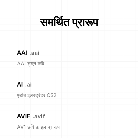
समर्थित प्रारूप
AAI
.
aai
AAI ड्यून छवि
AI
.
ai
एडोब इलस्ट्रेटर CS2
AVIF
.
avif
AV1 छवि फ़ाइल प्रारूप