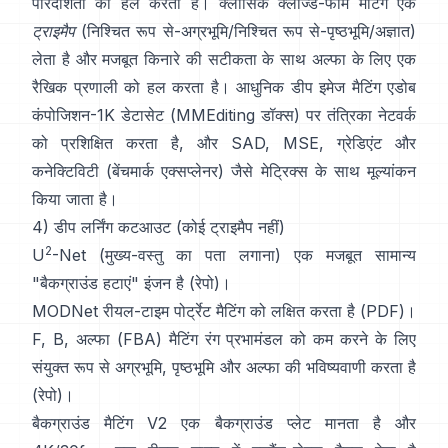
पारदर्शिता को हल करता है। क्लासिक
क्लोज्ड-फॉर्म मैटिंग
एक
ट्राइमैप
(निश्चित रूप से-अग्रभूमि/निश्चित रूप से-पृष्ठभूमि/अज्ञात)
लेता है और मजबूत किनारे की सटीकता के साथ अल्फा के लिए एक
रैखिक प्रणाली को हल करता है। आधुनिक
डीप इमेज मैटिंग
एडोब
कंपोजिशन-1K
डेटासेट (
MMEditing डॉक्स
) पर तंत्रिका नेटवर्क
को प्रशिक्षित करता है, और
SAD, MSE, ग्रेडिएंट और
कनेक्टिविटी (
बेंचमार्क एक्सप्लेनर
) जैसे मेट्रिक्स के साथ मूल्यांकन
किया जाता है।
4) डीप लर्निंग कटआउट (कोई ट्राइमैप नहीं)
2
U
-Net
(मुख्य-वस्तु का पता लगाना) एक मजबूत सामान्य
"बैकग्राउंड हटाएं" इंजन है
(
रेपो
)।
MODNet
रीयल-टाइम पोर्ट्रेट मैटिंग को लक्षित करता है (
PDF
)।
F, B, अल्फा (FBA) मैटिंग
रंग प्रभामंडल को कम करने के लिए
संयुक्त रूप से अग्रभूमि, पृष्ठभूमि और अल्फा की भविष्यवाणी करता है
(
रेपो
)।
बैकग्राउंड मैटिंग V2
एक बैकग्राउंड प्लेट मानता है और