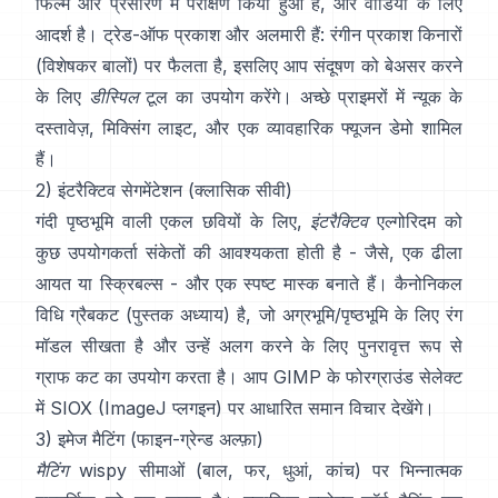
फिल्म और प्रसारण में परीक्षण किया हुआ है, और वीडियो के लिए
आदर्श है। ट्रेड-ऑफ प्रकाश और अलमारी हैं: रंगीन प्रकाश किनारों
(विशेषकर बालों) पर फैलता है, इसलिए आप संदूषण को बेअसर करने
के लिए
डीस्पिल
टूल का उपयोग करेंगे। अच्छे प्राइमरों में
न्यूक के
दस्तावेज़
,
मिक्सिंग लाइट
, और एक व्यावहारिक
फ्यूजन डेमो
शामिल
हैं।
2) इंटरैक्टिव सेगमेंटेशन (क्लासिक सीवी)
गंदी पृष्ठभूमि वाली एकल छवियों के लिए,
इंटरैक्टिव
एल्गोरिदम को
कुछ उपयोगकर्ता संकेतों की आवश्यकता होती है - जैसे, एक ढीला
आयत या स्क्रिबल्स - और एक स्पष्ट मास्क बनाते हैं। कैनोनिकल
विधि
ग्रैबकट
(
पुस्तक अध्याय
) है, जो अग्रभूमि/पृष्ठभूमि के लिए रंग
मॉडल सीखता है और उन्हें अलग करने के लिए पुनरावृत्त रूप से
ग्राफ कट का उपयोग करता है। आप
GIMP के फोरग्राउंड सेलेक्ट
में
SIOX
(
ImageJ प्लगइन
) पर आधारित समान विचार देखेंगे।
3) इमेज मैटिंग (फाइन-ग्रेन्ड अल्फ़ा)
मैटिंग
wispy सीमाओं (बाल, फर, धुआं, कांच) पर भिन्नात्मक