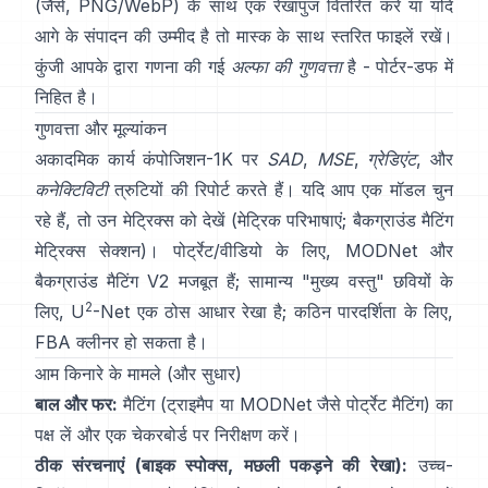
(जैसे, PNG/WebP) के साथ एक रेखापुंज वितरित करें या यदि
आगे के संपादन की उम्मीद है तो मास्क के साथ स्तरित फाइलें रखें।
कुंजी आपके द्वारा गणना की गई
अल्फा की गुणवत्ता
है -
पोर्टर-डफ
में
निहित है।
गुणवत्ता और मूल्यांकन
अकादमिक कार्य
कंपोजिशन-1K
पर
SAD
,
MSE
,
ग्रेडिएंट
, और
कनेक्टिविटी
त्रुटियों की रिपोर्ट करते हैं। यदि आप एक मॉडल चुन
रहे हैं, तो उन मेट्रिक्स को देखें
(
मेट्रिक परिभाषाएं
;
बैकग्राउंड मैटिंग
मेट्रिक्स सेक्शन
)। पोर्ट्रेट/वीडियो के लिए,
MODNet
और
बैकग्राउंड मैटिंग V2
मजबूत हैं; सामान्य "मुख्य वस्तु" छवियों के
2
लिए,
U
-Net
एक ठोस आधार रेखा है; कठिन पारदर्शिता के लिए,
FBA
क्लीनर हो सकता है।
आम किनारे के मामले (और सुधार)
बाल और फर:
मैटिंग (ट्राइमैप या
MODNet
जैसे पोर्ट्रेट मैटिंग) का
पक्ष लें और एक चेकरबोर्ड पर निरीक्षण करें।
ठीक संरचनाएं (बाइक स्पोक्स, मछली पकड़ने की रेखा):
उच्च-