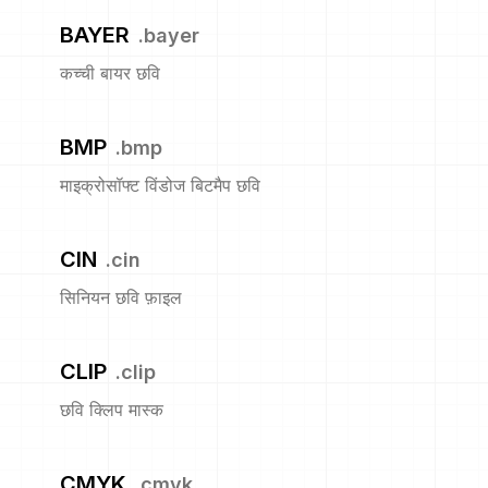
BAYER
.
bayer
कच्ची बायर छवि
BMP
.
bmp
माइक्रोसॉफ्ट विंडोज बिटमैप छवि
CIN
.
cin
सिनियन छवि फ़ाइल
CLIP
.
clip
छवि क्लिप मास्क
CMYK
.
cmyk