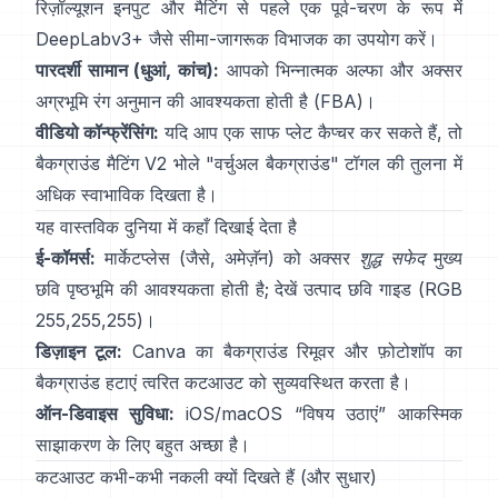
रिज़ॉल्यूशन इनपुट और मैटिंग से पहले एक पूर्व-चरण के रूप में
DeepLabv3+
जैसे सीमा-जागरूक विभाजक का उपयोग करें।
पारदर्शी सामान (धुआं, कांच):
आपको भिन्नात्मक अल्फा और अक्सर
अग्रभूमि रंग अनुमान की आवश्यकता होती है
(
FBA
)।
वीडियो कॉन्फ्रेंसिंग:
यदि आप एक साफ प्लेट कैप्चर कर सकते हैं, तो
बैकग्राउंड मैटिंग V2
भोले "वर्चुअल बैकग्राउंड" टॉगल की तुलना में
अधिक स्वाभाविक दिखता है।
यह वास्तविक दुनिया में कहाँ दिखाई देता है
ई-कॉमर्स:
मार्केटप्लेस (जैसे, अमेज़ॅन) को अक्सर
शुद्ध सफेद
मुख्य
छवि पृष्ठभूमि की आवश्यकता होती है; देखें
उत्पाद छवि गाइड
(RGB
255,255,255)।
डिज़ाइन टूल:
Canva का
बैकग्राउंड रिमूवर
और फ़ोटोशॉप का
बैकग्राउंड हटाएं
त्वरित कटआउट को सुव्यवस्थित करता है।
ऑन-डिवाइस सुविधा:
iOS/macOS “
विषय उठाएं
” आकस्मिक
साझाकरण के लिए बहुत अच्छा है।
कटआउट कभी-कभी नकली क्यों दिखते हैं (और सुधार)