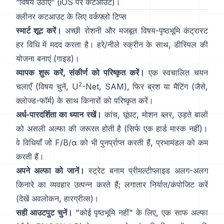
“
विषय उठाएं
”
(
iOS पर कटआउट
)।
क्लीनर कटआउट के लिए वर्कफ़्लो टिप्स
स्मार्ट शूट करें।
अच्छी रोशनी और मजबूत विषय-पृष्ठभूमि कंट्रास्ट
हर विधि में मदद करता है। हरे/नीले स्क्रीन के साथ,
डीस्पिल
की
योजना बनाएं
(
गाइड
)।
व्यापक शुरू करें, संकीर्ण को परिष्कृत करें।
एक स्वचालित चयन
2
चलाएँ (विषय चुनें,
U
-Net
,
SAM
), फिर ब्रश या मैटिंग (जैसे,
क्लोज्ड-फॉर्म
) के साथ किनारों को परिष्कृत करें।
अर्ध-पारदर्शिता का ध्यान रखें।
कांच, घूंघट, मोशन ब्लर, उड़ते बालों
को असली अल्फा की जरूरत होती है (सिर्फ एक हार्ड मास्क नहीं)।
वे विधियाँ जो
F/B/α
को भी पुनर्प्राप्त करती हैं, प्रभामंडल को कम
करती हैं।
अपने अल्फा को जानें।
स्ट्रेट बनाम प्रीमल्टीप्लाइड
अलग-अलग
किनारे का व्यवहार उत्पन्न करते हैं; लगातार निर्यात/कंपोजिट करें
(देखें
अवलोकन
,
हारग्रीव्स
)।
सही आउटपुट चुनें।
"कोई पृष्ठभूमि नहीं" के लिए, एक साफ अल्फा