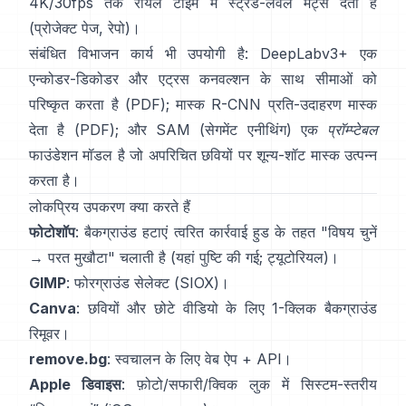
4K/30fps तक रीयल टाइम में स्ट्रैंड-लेवल मैट्स देता है
(
प्रोजेक्ट पेज
,
रेपो
)।
संबंधित विभाजन कार्य भी उपयोगी है:
DeepLabv3+
एक
एन्कोडर-डिकोडर और एट्रस कनवल्शन के साथ सीमाओं को
परिष्कृत करता है
(
PDF
);
मास्क R-CNN
प्रति-उदाहरण मास्क
देता है
(
PDF
); और
SAM (सेगमेंट एनीथिंग)
एक
प्रॉम्प्टेबल
फाउंडेशन मॉडल है जो अपरिचित छवियों पर शून्य-शॉट मास्क उत्पन्न
करता है।
लोकप्रिय उपकरण क्या करते हैं
फोटोशॉप
:
बैकग्राउंड हटाएं
त्वरित कार्रवाई हुड के तहत "विषय चुनें
→ परत मुखौटा" चलाती है
(
यहां पुष्टि की गई
;
ट्यूटोरियल
)।
GIMP
:
फोरग्राउंड सेलेक्ट
(SIOX)।
Canva
: छवियों और छोटे वीडियो के लिए 1-क्लिक
बैकग्राउंड
रिमूवर
।
remove.bg
: स्वचालन के लिए वेब ऐप +
API
।
Apple डिवाइस
: फ़ोटो/सफारी/क्विक लुक में सिस्टम-स्तरीय