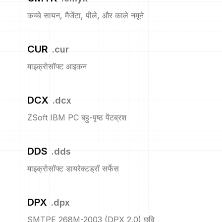
कच्चे सायन, मैजेंटा, पीले, और काले नमूने
CUR
.
cur
माइक्रोसॉफ्ट आइकन
DCX
.
dcx
ZSoft IBM PC बहु-पृष्ठ पेंटब्रश
DDS
.
dds
माइक्रोसॉफ्ट डायरेक्टड्रॉ सर्फेस
DPX
.
dpx
SMTPE 268M-2003 (DPX 2.0) छवि