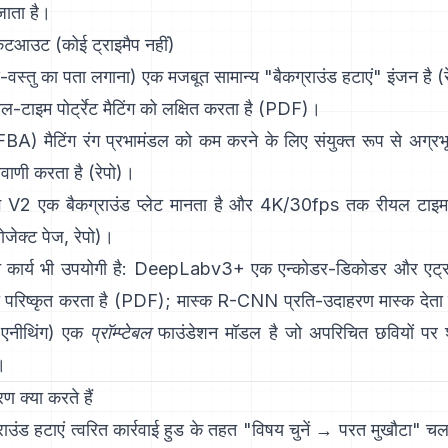
जाता है।
 कटआउट (कोई ट्राइमैप नहीं)
-वस्तु का पता लगाना) एक मजबूत सामान्य "बैकग्राउंड हटाएं" इंजन है
(
-टाइम पोर्ट्रेट मैटिंग को लक्षित करता है (
PDF
)।
FBA) मैटिंग
रंग प्रभामंडल को कम करने के लिए संयुक्त रूप से अग्रभूम
यवाणी करता है
(
रेपो
)।
ंग V2
एक बैकग्राउंड प्लेट मानता है और 4K/30fps तक रीयल टाइम में
रोजेक्ट पेज
,
रेपो
)।
कार्य भी उपयोगी है:
DeepLabv3+
एक एन्कोडर-डिकोडर और एट्
परिष्कृत करता है
(
PDF
);
मास्क R-CNN
प्रति-उदाहरण मास्क देता 
एनीथिंग)
एक
प्रॉम्प्टेबल
फाउंडेशन मॉडल है जो अपरिचित छवियों पर श
।
 क्या करते हैं
राउंड हटाएं
त्वरित कार्रवाई हुड के तहत "विषय चुनें → परत मुखौटा" चला