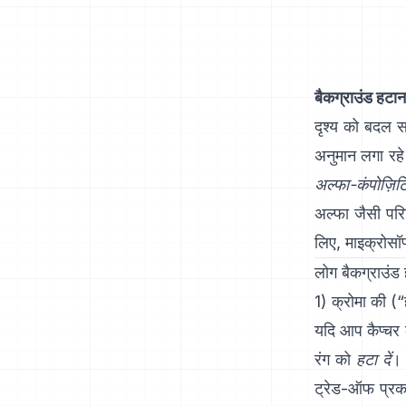
बैकग्राउंड हटान
दृश्य को बदल 
अनुमान लगा रहे
अल्फा-कंपोज़िटि
अल्फा
जैसी परिच
लिए,
माइक्रोसॉ
लोग बैकग्राउंड 
1) क्रोमा की (“
यदि आप कैप्चर क
रंग को
हटा दें
। 
ट्रेड-ऑफ प्रक