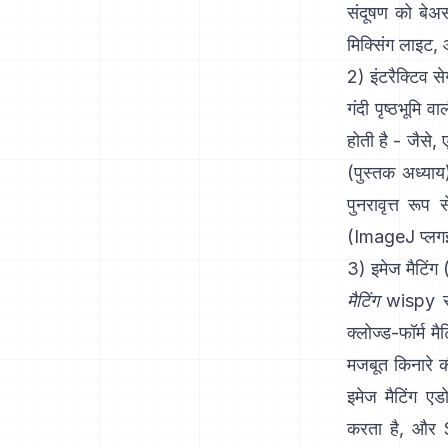
संदूषण को बे
मिक्सिंग लाइट
, 
2) इंटरैक्टिव स
गंदी पृष्ठभूमि 
होती है - जैसे
(
पुस्तक अध्याय
पुनरावृत्त र
(
ImageJ प्लग
3) इमेज मैटिंग 
मैटिंग
wispy सीम
क्लोज्ड-फॉर्म मैट
मजबूत किनारे 
इमेज मैटिंग
एड
करता है, और