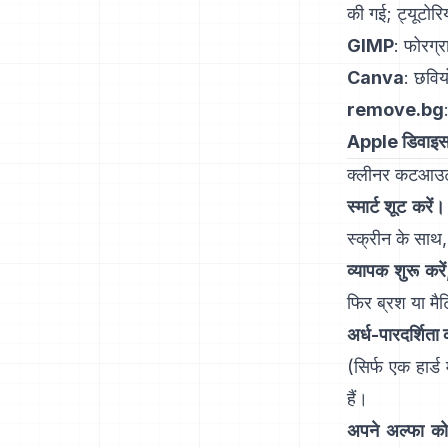
की गई
;
ट्यूटोर
GIMP
:
फोरग्र
Canva
: छविय
remove.bg
Apple डिवाइ
क्लीनर कटआउट क
स्मार्ट शूट करें।
स्क्रीन के साथ,
व्यापक शुरू करें
फिर ब्रश या मैटि
अर्ध-पारदर्शिता 
(सिर्फ एक हार्ड
हैं।
अपने अल्फा को