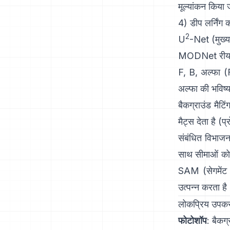
मूल्यांकन किया 
4) डीप लर्निंग
2
U
-Net
(मुख्य
MODNet
रीयल
F, B, अल्फा (
अल्फा की भविष्
बैकग्राउंड मैटि
मैट्स देता है
(
प्
संबंधित विभाजन 
साथ सीमाओं को 
SAM (सेगमेंट 
उत्पन्न करता है
लोकप्रिय उपकरण
फोटोशॉप
:
बैकग्