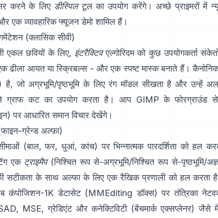
असर करने के लिए
डीस्पिल
टूल का उपयोग करेंगे। अच्छे प्राइमरों में
न्
और एक व्यावहारिक
फ्यूजन डेमो
शामिल हैं।
ेगमेंटेशन (क्लासिक सीवी)
वाली एकल छवियों के लिए,
इंटरैक्टिव
एल्गोरिदम को कुछ उपयोगकर्ता संके
, एक ढीला आयत या स्क्रिबल्स - और एक स्पष्ट मास्क बनाते हैं। कैनोनि
) है, जो अग्रभूमि/पृष्ठभूमि के लिए रंग मॉडल सीखता है और उन्हें 
ूप से ग्राफ कट का उपयोग करता है। आप
GIMP के फोरग्राउंड से
इन
) पर आधारित समान विचार देखेंगे।
(फाइन-ग्रेन्ड अल्फ़ा)
ाओं (बाल, फर, धुआं, कांच) पर भिन्नात्मक पारदर्शिता को हल कर
िंग
एक
ट्राइमैप
(निश्चित रूप से-अग्रभूमि/निश्चित रूप से-पृष्ठभूमि/अज
की सटीकता के साथ अल्फा के लिए एक रैखिक प्रणाली को हल करता 
ोब कंपोजिशन-1K
डेटासेट (
MMEditing डॉक्स
) पर तंत्रिका नेटवर
SAD, MSE, ग्रेडिएंट और कनेक्टिविटी (
बेंचमार्क एक्सप्लेनर
) जैसे म