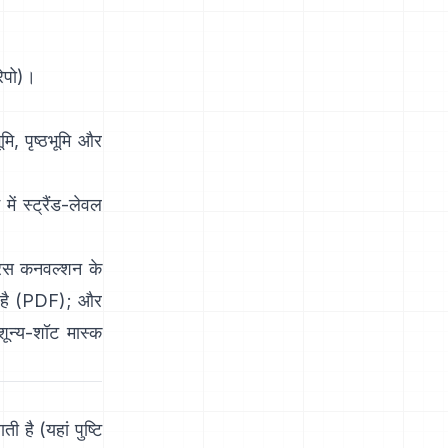
रेपो
)।
ि, पृष्ठभूमि और
 स्ट्रैंड-लेवल
रस कनवल्शन के
है
(
PDF
); और
ून्य-शॉट मास्क
ती है
(
यहां पुष्टि