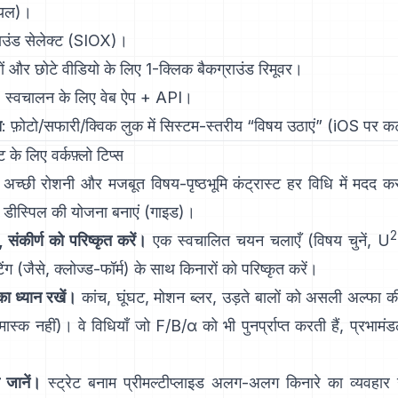
ियल
)।
ाउंड सेलेक्ट
(SIOX)।
ों और छोटे वीडियो के लिए 1-क्लिक
बैकग्राउंड रिमूवर
।
: स्वचालन के लिए वेब ऐप +
API
।
स
: फ़ोटो/सफारी/क्विक लुक में सिस्टम-स्तरीय “
विषय उठाएं
”
(
iOS पर 
े लिए वर्कफ़्लो टिप्स
अच्छी रोशनी और मजबूत विषय-पृष्ठभूमि कंट्रास्ट हर विधि में मदद कर
डीस्पिल
की योजना बनाएं
(
गाइड
)।
2
, संकीर्ण को परिष्कृत करें।
एक स्वचालित चयन चलाएँ (विषय चुनें,
U
ंग (जैसे,
क्लोज्ड-फॉर्म
) के साथ किनारों को परिष्कृत करें।
का ध्यान रखें।
कांच, घूंघट, मोशन ब्लर, उड़ते बालों को असली अल्फा क
 मास्क नहीं)। वे विधियाँ जो
F/B/α
को भी पुनर्प्राप्त करती हैं, प्रभ
 जानें।
स्ट्रेट बनाम प्रीमल्टीप्लाइड
अलग-अलग किनारे का व्यवहार उत्