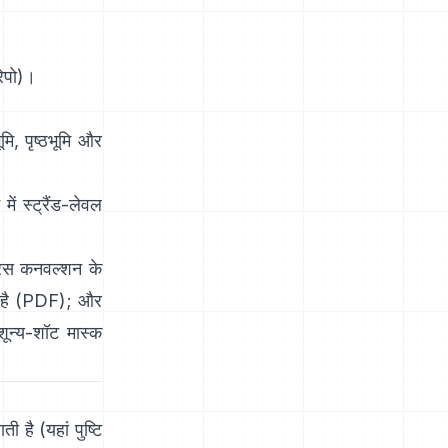
रेपो
)।
ि, पृष्ठभूमि और
 स्ट्रैंड-लेवल
रस कनवल्शन के
है
(
PDF
); और
ून्य-शॉट मास्क
ती है
(
यहां पुष्टि