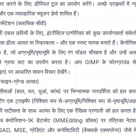
असर करने के लिए
डीस्पिल
टूल का उपयोग करेंगे। अच्छे प्राइमरों में
न्
और एक व्यावहारिक
फ्यूजन डेमो
शामिल हैं।
ेगमेंटेशन (क्लासिक सीवी)
वाली एकल छवियों के लिए,
इंटरैक्टिव
एल्गोरिदम को कुछ उपयोगकर्ता संके
, एक ढीला आयत या स्क्रिबल्स - और एक स्पष्ट मास्क बनाते हैं। कैनोनि
) है, जो अग्रभूमि/पृष्ठभूमि के लिए रंग मॉडल सीखता है और उन्हें 
ूप से ग्राफ कट का उपयोग करता है। आप
GIMP के फोरग्राउंड से
इन
) पर आधारित समान विचार देखेंगे।
(फाइन-ग्रेन्ड अल्फ़ा)
ाओं (बाल, फर, धुआं, कांच) पर भिन्नात्मक पारदर्शिता को हल कर
िंग
एक
ट्राइमैप
(निश्चित रूप से-अग्रभूमि/निश्चित रूप से-पृष्ठभूमि/अज
की सटीकता के साथ अल्फा के लिए एक रैखिक प्रणाली को हल करता 
ोब कंपोजिशन-1K
डेटासेट (
MMEditing डॉक्स
) पर तंत्रिका नेटवर
SAD, MSE, ग्रेडिएंट और कनेक्टिविटी (
बेंचमार्क एक्सप्लेनर
) जैसे म