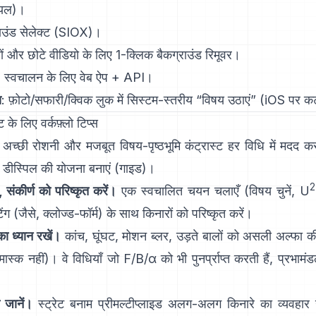
ियल
)।
ाउंड सेलेक्ट
(SIOX)।
ों और छोटे वीडियो के लिए 1-क्लिक
बैकग्राउंड रिमूवर
।
: स्वचालन के लिए वेब ऐप +
API
।
स
: फ़ोटो/सफारी/क्विक लुक में सिस्टम-स्तरीय “
विषय उठाएं
”
(
iOS पर 
े लिए वर्कफ़्लो टिप्स
अच्छी रोशनी और मजबूत विषय-पृष्ठभूमि कंट्रास्ट हर विधि में मदद कर
डीस्पिल
की योजना बनाएं
(
गाइड
)।
2
, संकीर्ण को परिष्कृत करें।
एक स्वचालित चयन चलाएँ (विषय चुनें,
U
ंग (जैसे,
क्लोज्ड-फॉर्म
) के साथ किनारों को परिष्कृत करें।
का ध्यान रखें।
कांच, घूंघट, मोशन ब्लर, उड़ते बालों को असली अल्फा क
 मास्क नहीं)। वे विधियाँ जो
F/B/α
को भी पुनर्प्राप्त करती हैं, प्रभ
 जानें।
स्ट्रेट बनाम प्रीमल्टीप्लाइड
अलग-अलग किनारे का व्यवहार उत्