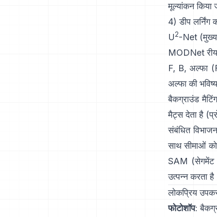
मूल्यांकन किया 
4) डीप लर्निंग
2
U
-Net
(मुख्य
MODNet
रीयल
F, B, अल्फा (
अल्फा की भविष्
बैकग्राउंड मैटि
मैट्स देता है
(
प्
संबंधित विभाजन 
साथ सीमाओं को 
SAM (सेगमेंट 
उत्पन्न करता है
लोकप्रिय उपकरण
फोटोशॉप
:
बैकग्