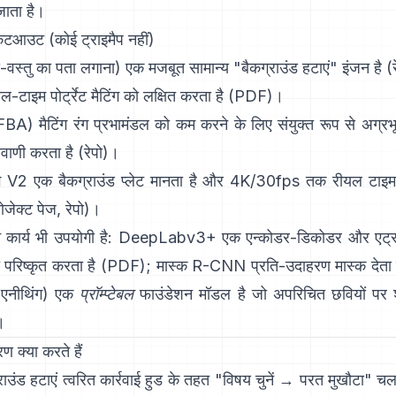
जाता है।
 कटआउट (कोई ट्राइमैप नहीं)
-वस्तु का पता लगाना) एक मजबूत सामान्य "बैकग्राउंड हटाएं" इंजन है
(
-टाइम पोर्ट्रेट मैटिंग को लक्षित करता है (
PDF
)।
FBA) मैटिंग
रंग प्रभामंडल को कम करने के लिए संयुक्त रूप से अग्रभूम
यवाणी करता है
(
रेपो
)।
ंग V2
एक बैकग्राउंड प्लेट मानता है और 4K/30fps तक रीयल टाइम में
रोजेक्ट पेज
,
रेपो
)।
कार्य भी उपयोगी है:
DeepLabv3+
एक एन्कोडर-डिकोडर और एट्
परिष्कृत करता है
(
PDF
);
मास्क R-CNN
प्रति-उदाहरण मास्क देता 
एनीथिंग)
एक
प्रॉम्प्टेबल
फाउंडेशन मॉडल है जो अपरिचित छवियों पर श
।
 क्या करते हैं
राउंड हटाएं
त्वरित कार्रवाई हुड के तहत "विषय चुनें → परत मुखौटा" चला