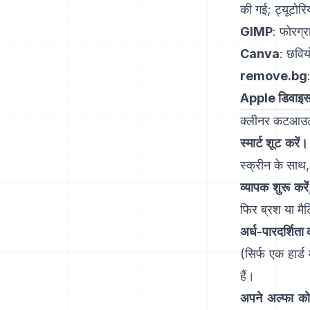
की गई
;
ट्यूटोर
GIMP
:
फोरग्र
Canva
: छविय
remove.bg
Apple डिवाइ
क्लीनर कटआउट क
स्मार्ट शूट करें।
स्क्रीन के साथ,
व्यापक शुरू करें
फिर ब्रश या मैटि
अर्ध-पारदर्शिता 
(सिर्फ एक हार्ड
हैं।
अपने अल्फा को