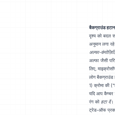
बैकग्राउंड हटान
दृश्य को बदल 
अनुमान लगा रहे
अल्फा-कंपोज़िटि
अल्फा
जैसी परिच
लिए,
माइक्रोसॉ
लोग बैकग्राउंड 
1) क्रोमा की (“
यदि आप कैप्चर क
रंग को
हटा दें
। 
ट्रेड-ऑफ प्रक