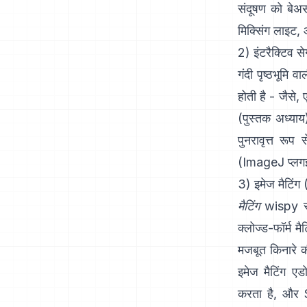
संदूषण को बे
मिक्सिंग लाइट
, 
2) इंटरैक्टिव स
गंदी पृष्ठभूमि 
होती है - जैसे
(
पुस्तक अध्याय
पुनरावृत्त र
(
ImageJ प्लग
3) इमेज मैटिंग 
मैटिंग
wispy सीम
क्लोज्ड-फॉर्म मैट
मजबूत किनारे 
इमेज मैटिंग
एड
करता है, और