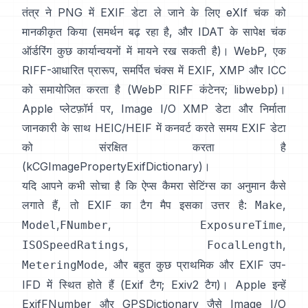
तंत्र ने PNG में EXIF डेटा ले जाने के लिए
eXIf चंक
को
मानकीकृत किया (समर्थन बढ़ रहा है, और IDAT के सापेक्ष चंक
ऑर्डरिंग कुछ कार्यान्वयनों में मायने रख सकती है)। WebP, एक
RIFF-आधारित प्रारूप, समर्पित चंक्स में EXIF, XMP और ICC
को समायोजित करता है (
WebP RIFF कंटेनर
;
libwebp
)।
Apple प्लेटफ़ॉर्म पर,
Image I/O
XMP डेटा और निर्माता
जानकारी के साथ HEIC/HEIF में कनवर्ट करते समय EXIF डेटा
को संरक्षित करता है
(
kCGImagePropertyExifDictionary
)।
यदि आपने कभी सोचा है कि ऐप्स कैमरा सेटिंग्स का अनुमान कैसे
लगाते हैं, तो EXIF का टैग मैप इसका उत्तर है:
,
Make
,
,
,
Model
FNumber
ExposureTime
,
,
ISOSpeedRatings
FocalLength
, और बहुत कुछ प्राथमिक और EXIF उप-
MeteringMode
IFD में स्थित होते हैं (
Exif टैग
;
Exiv2 टैग
)। Apple इन्हें
ExifFNumber
और
GPSDictionary
जैसे Image I/O