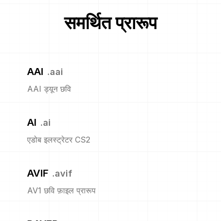
समर्थित प्रारूप
AAI
.
aai
AAI ड्यून छवि
AI
.
ai
एडोब इलस्ट्रेटर CS2
AVIF
.
avif
AV1 छवि फ़ाइल प्रारूप