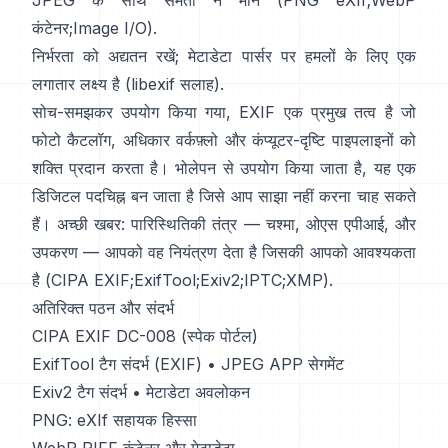
JPEG के साथ समता न मानें (
PNG eXIf
;
WebP
कंटेनर
;
Image I/O
).
निर्भरता को अद्यतन रखें; मेटाडेटा पार्सर पर हमलों के लिए एक
लगातार लक्ष्य है (
libexif सलाह
).
सोच-समझकर उपयोग किया गया, EXIF एक प्रमुख तत्व है जो
फोटो कैटलॉग, अधिकार वर्कफ़्लो और कंप्यूटर-दृष्टि पाइपलाइनों को
शक्ति प्रदान करता है। भोलेपन से उपयोग किया जाता है, यह एक
डिजिटल पदचिह्न बन जाता है जिसे आप साझा नहीं करना चाह सकते
हैं। अच्छी खबर: पारिस्थितिकी तंत्र — चश्मा, ओएस एपीआई, और
उपकरण — आपको वह नियंत्रण देता है जिसकी आपको आवश्यकता
है (
CIPA EXIF
;
ExifTool
;
Exiv2
;
IPTC
;
XMP
).
अतिरिक्त पठन और संदर्भ
CIPA EXIF DC-008 (स्पेक पोर्टल)
ExifTool टैग संदर्भ (EXIF)
•
JPEG APP सेगमेंट
Exiv2 टैग संदर्भ
•
मेटाडेटा अवलोकन
PNG: eXIf सहायक हिस्सा