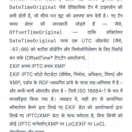
जैसे ऐतिहासिक टैग में टाइमज़ोन की
DateTimeOriginal
कमी होती है, जो सीमा पार शूट को अस्पष्ट बना देती है। नए टैग
समय क्षेत्र की जानकारी जोड़ते हैं — जैसे,
— ताकि सॉफ़्टवेयर
OffsetTimeOriginal
प्लस एक UTC ऑफ़सेट (जैसे,
DateTimeOriginal
) को सटीक ऑर्डरिंग और जियोकोरिलेशन के लिए रिकॉर्ड
-07:00
कर सके (
OffsetTime* टैग
;
टैग अवलोकन
).
EXIF बनाम IPTC बनाम XMP
EXIF
IPTC फोटो मेटाडेटा
(शीर्षक, निर्माता, अधिकार, विषय) और
XMP
, एडोब के RDF-आधारित ढांचे के साथ सह-अस्तित्व में है -
और कभी-कभी ओवरलैप होता है - जिसे ISO 16684-1 के रूप में
मानकीकृत किया गया है। व्यवहार में, सही ढंग से कार्यान्वित
सॉफ्टवेयर कैमरे द्वारा लिखे गए EXIF डेटा को उपयोगकर्ता द्वारा
लिखे गए IPTC/XMP डेटा के साथ समेटता है, बिना किसी को
छोड़े (
IPTC मार्गदर्शन
;
XMP पर LoC
;
EXIF पर LoC
).