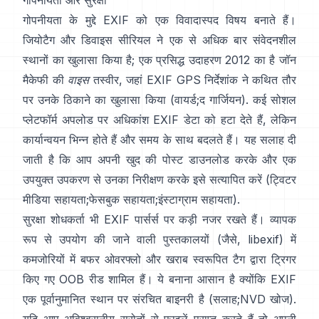
गोपनीयता और सुरक्षा
गोपनीयता के मुद्दे EXIF को एक विवादास्पद विषय बनाते हैं।
जियोटैग और डिवाइस सीरियल ने एक से अधिक बार संवेदनशील
स्थानों का खुलासा किया है; एक प्रसिद्ध उदाहरण 2012 का है जॉन
मैकेफी की
वाइस
तस्वीर, जहां EXIF GPS निर्देशांक ने कथित तौर
पर उनके ठिकाने का खुलासा किया (
वायर्ड
;
द गार्जियन
). कई सोशल
प्लेटफॉर्म अपलोड पर अधिकांश EXIF डेटा को हटा देते हैं, लेकिन
कार्यान्वयन भिन्न होते हैं और समय के साथ बदलते हैं। यह सलाह दी
जाती है कि आप अपनी खुद की पोस्ट डाउनलोड करके और एक
उपयुक्त उपकरण से उनका निरीक्षण करके इसे सत्यापित करें (
ट्विटर
मीडिया सहायता
;
फेसबुक सहायता
;
इंस्टाग्राम सहायता
).
सुरक्षा शोधकर्ता भी EXIF पार्सर्स पर कड़ी नजर रखते हैं। व्यापक
रूप से उपयोग की जाने वाली पुस्तकालयों (जैसे,
libexif
) में
कमजोरियों में बफर ओवरफ्लो और खराब स्वरूपित टैग द्वारा ट्रिगर
किए गए OOB रीड शामिल हैं। ये बनाना आसान है क्योंकि EXIF
एक पूर्वानुमानित स्थान पर संरचित बाइनरी है (
सलाह
;
NVD खोज
).