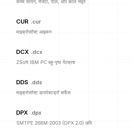
कच्चे सायन, मैजेंटा, पीले, और काले नमूने
CUR
.
cur
माइक्रोसॉफ्ट आइकन
DCX
.
dcx
ZSoft IBM PC बहु-पृष्ठ पेंटब्रश
DDS
.
dds
माइक्रोसॉफ्ट डायरेक्टड्रॉ सर्फेस
DPX
.
dpx
SMTPE 268M-2003 (DPX 2.0) छवि