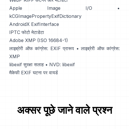
WebP RIFF कंटेनर और मेटाडेटा
Apple Image I/O
•
kCGImagePropertyExifDictionary
AndroidX ExifInterface
IPTC फोटो मेटाडेटा
Adobe XMP (ISO 16684-1)
लाइब्रेरी ऑफ कांग्रेस: EXIF प्रारूप
•
लाइब्रेरी ऑफ कांग्रेस:
XMP
libexif सुरक्षा सलाह
•
NVD: libexif
मैकेफी EXIF घटना पर वायर्ड
अक्सर पूछे जाने वाले प्रश्न