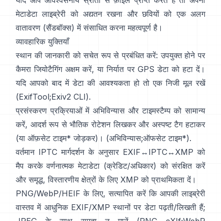
यदि आप अविश्वसनीय स्रोतों से फ़ाइलें प्राप्त करते हैं तो अपनी
मेटाडेटा लाइब्रेरी को अद्यतन रखना और छवियों को एक अलग
वातावरण (सैंडबॉक्स) में संसाधित करना महत्वपूर्ण है।
व्यावहारिक युक्तियाँ
स्थान की जानकारी को सचेत रूप से प्रबंधित करें: उपयुक्त होने पर
कैमरा जियोटैगिंग अक्षम करें, या निर्यात पर GPS डेटा को हटा दें।
यदि आपको बाद में डेटा की आवश्यकता हो तो एक निजी मूल रखें
(
ExifTool
;
Exiv2 CLI
).
प्रसंस्करण प्रक्रियाओं में अभिविन्यास और टाइमस्टैम्प को सामान्य
करें, आदर्श रूप से भौतिक रोटेशन लिखकर और अस्पष्ट टैग हटाकर
(या ऑफ़सेट टाइम* जोड़कर)। (
अभिविन्यास
;
ऑफसेट टाइम*
).
वर्तमान
IPTC
मार्गदर्शन के अनुसार EXIF↔IPTC↔XMP को
मैप करके वर्णनात्मक मेटाडेटा (क्रेडिट/अधिकार) को संरक्षित करें
और समृद्ध, विस्तारणीय क्षेत्रों के लिए
XMP
को प्राथमिकता दें।
PNG/WebP/HEIF के लिए, सत्यापित करें कि आपकी लाइब्रेरी
वास्तव में आधुनिक EXIF/XMP स्थानों पर डेटा पढ़ती/लिखती हैं;