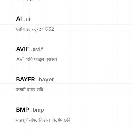
AI
.
ai
एडोब इलस्ट्रेटर CS2
AVIF
.
avif
AV1 छवि फ़ाइल प्रारूप
BAYER
.
bayer
कच्ची बायर छवि
BMP
.
bmp
माइक्रोसॉफ्ट विंडोज बिटमैप छवि