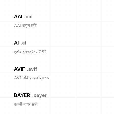
AAI
.
aai
AAI ड्यून छवि
AI
.
ai
एडोब इलस्ट्रेटर CS2
AVIF
.
avif
AV1 छवि फ़ाइल प्रारूप
BAYER
.
bayer
कच्ची बायर छवि