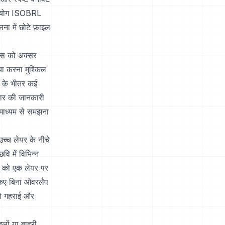
 उपयोग ISOBRL
ना में छोटे फ़ाइल
क्स को अक्सर
या करना मुश्किल
ि के भीतर कई
कार की जानकारी
े माध्यम से समझना
च्च लेयर के नीचे
ि में विभिन्न
ों को एक लेयर पर
 किए बिना ओवरलैप
, जो गहराई और
लों या बाहरी