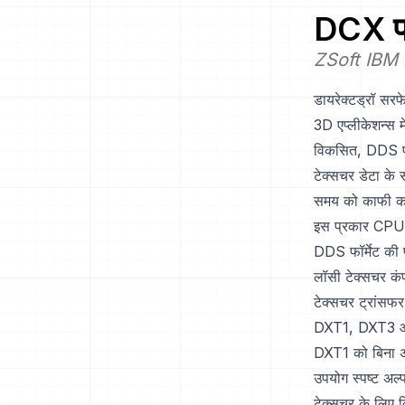
DCX
प
ZSoft IBM PC
डायरेक्टड्रॉ सरफ
3D एप्लीकेशन्स म
विकसित, DDS फॉर्
टेक्सचर डेटा के 
समय को काफी कम 
इस प्रकार CPU द
DDS फॉर्मेट की 
लॉसी टेक्सचर कंप
टेक्सचर ट्रांसफर
DXT1, DXT3 और 
DXT1 को बिना अल
उपयोग स्पष्ट अल्
टेक्सचर के लिए 