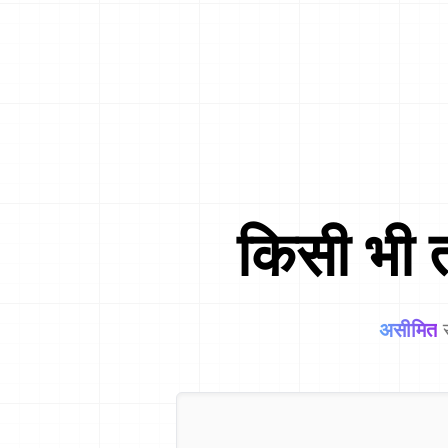
किसी भी त
असीमित