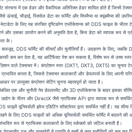
 संरचना में एक हेडर और वैकल्पिक अतिरिक्त हेडर शामिल होते हैं जिनमें टेक्सचर 
 जैसे ऊंचाई, चौड़ाई, पिक्सेल डेटा का फॉर्मेट और मिपमैप्स या क्यूबमैप्स की उपस्
। मेटाडेटा के लिए यह संरचित दृष्टिकोण एप्लीकेशन्स को DDS फाइल के भीतर ट
रने और उसका उपयोग करने की अनुमति देता है, बिना डेटा को व्यापक रूप से प्
कता के।
े बावजूद, DDS फॉर्मेट की सीमाएँ और चुनौतियाँ हैं। उदाहरण के लिए, जबकि 
फी कम कर देता है, यह आर्टिफैक्ट पेश कर सकता है, विशेष रूप से उच्च स्तर
ंज़िशन वाले टेक्सचर में। कंप्रेशन स्तर (DXT1, DXT3, DXT5) का चुनाव टे
ो प्रभावित करता है, जिससे टेक्सचर कलाकारों और डेवलपर्स के लिए अपनी परि
ार पर उपयुक्त कंप्रेशन सेटिंग चुनना महत्वपूर्ण हो जाता है।
संबंधित एक और चुनौती गेम डेवलपमेंट और 3D एप्लीकेशन्स के बाहर इसका सीमि
 उद्योग के भीतर और DirectX जैसे ग्राफिक्स API द्वारा व्यापक रूप से समर्
 फाइलें यूनिवर्सली इमेज एडिटिंग सॉफ़्टवेयर द्वारा समर्थित नहीं हैं। यह सीमा व
देखने के लिए DDS फाइलों को अधिक यूनिवर्सली समर्थित फॉर्मेट में बदलने की
ंभावित रूप से ग्राफिक्स कलाकारों के लिए वर्कफ़्लो को जटिल बनाती है।
्स डेवलपमेंट टूल और लाइब्रेरी में प्रगति ने इनमें से कुछ चुनौतियों को कम कर 