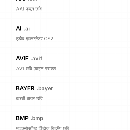
AAI ड्यून छवि
AI
.
ai
एडोब इलस्ट्रेटर CS2
AVIF
.
avif
AV1 छवि फ़ाइल प्रारूप
BAYER
.
bayer
कच्ची बायर छवि
BMP
.
bmp
माइक्रोसॉफ्ट विंडोज बिटमैप छवि