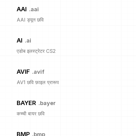
AAI
.
aai
AAI ड्यून छवि
AI
.
ai
एडोब इलस्ट्रेटर CS2
AVIF
.
avif
AV1 छवि फ़ाइल प्रारूप
BAYER
.
bayer
कच्ची बायर छवि
BMP
.
bmp