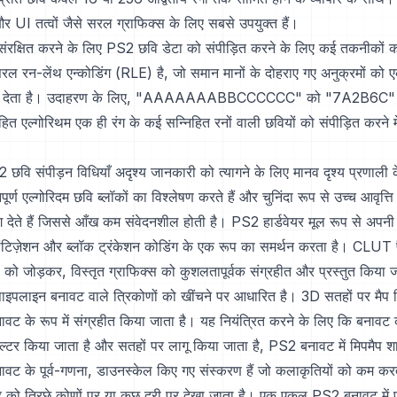
 और UI तत्वों जैसे सरल ग्राफिक्स के लिए सबसे उपयुक्त हैं।
 संरक्षित करने के लिए PS2 छवि डेटा को संपीड़ित करने के लिए कई तकनीकों
रल रन-लेंथ एन्कोडिंग (RLE) है, जो समान मानों के दोहराए गए अनुक्रमों को
बदल देता है। उदाहरण के लिए, "AAAAAAABBCCCCCC" को "7A2B6C" में
त एल्गोरिथम एक ही रंग के कई सन्निहित रनों वाली छवियों को संपीड़ित करने म
वि संपीड़न विधियाँ अदृश्य जानकारी को त्यागने के लिए मानव दृश्य प्रणाली क
िपूर्ण एल्गोरिदम छवि ब्लॉकों का विश्लेषण करते हैं और चुनिंदा रूप से उच्च आवृत्त
याग देते हैं जिससे आँख कम संवेदनशील होती है। PS2 हार्डवेयर मूल रूप से अपनी 
्वांटिज़ेशन और ब्लॉक ट्रंकेशन कोडिंग के एक रूप का समर्थन करता है। CLUT 
ा को जोड़कर, विस्तृत ग्राफिक्स को कुशलतापूर्वक संग्रहीत और प्रस्तुत किया
ाइपलाइन बनावट वाले त्रिकोणों को खींचने पर आधारित है। 3D सतहों पर मैप क
ावट के रूप में संग्रहीत किया जाता है। यह नियंत्रित करने के लिए कि बनावट 
िल्टर किया जाता है और सतहों पर लागू किया जाता है, PS2 बनावट में मिपमैप शाम
ावट के पूर्व-गणना, डाउनस्केल किए गए संस्करण हैं जो कलाकृतियों को कम करत
को तिरछे कोणों पर या कुछ दूरी पर देखा जाता है। एक एकल PS2 बनावट में प