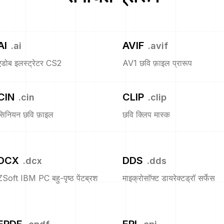
AI
AVIF
.
ai
.
avif
एडोब इलस्ट्रेटर CS2
AV1 छवि फ़ाइल प्रारूप
CIN
CLIP
.
cin
.
clip
सिनियन छवि फ़ाइल
छवि क्लिप मास्क
DCX
DDS
.
dcx
.
dds
ZSoft IBM PC बहु-पृष्ठ पेंटब्रश
माइक्रोसॉफ्ट डायरेक्टड्रॉ सर्फेस