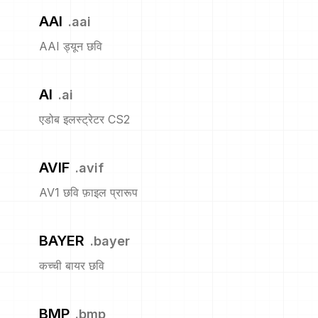
AAI
.
aai
AAI ड्यून छवि
AI
.
ai
एडोब इलस्ट्रेटर CS2
AVIF
.
avif
AV1 छवि फ़ाइल प्रारूप
BAYER
.
bayer
कच्ची बायर छवि
BMP
.
bmp