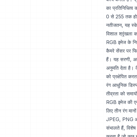
का प्रतिनिधित्व 
0 से 255 तक होत
नतीजतन, यह स्के
विशाल श्रृंखला क
RGB इमेज के निर
कैमरे सेंसर पर 
हैं। यह सरणी, अक
अनुमति देता है। क
को प्रक्षेपित कर
रंग आधुनिक डिस्प
तीव्रता को समायो
RGB इमेज की एन्क
लिए तीन रंग मानों
JPEG, PNG और GIF
संभालते हैं, विश
करता है जो कुछ 