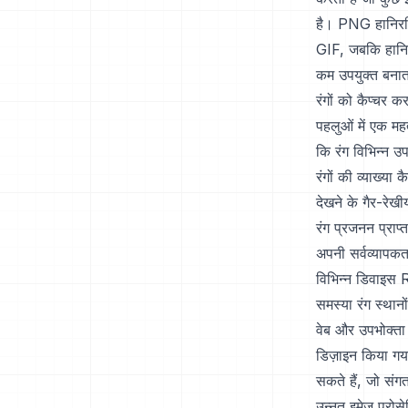
है। PNG हानिरहि
GIF, जबकि हानिरह
कम उपयुक्त बनात
रंगों को कैप्चर 
पहलुओं में एक महत
कि रंग विभिन्न उप
रंगों की व्याख्य
देखने के गैर-रे
रंग प्रजनन प्राप
अपनी सर्वव्यापक
विभिन्न डिवाइस R
समस्या रंग स्थान
वेब और उपभोक्ता
डिज़ाइन किया ग
सकते हैं, जो संग
उन्नत इमेज प्रोसे