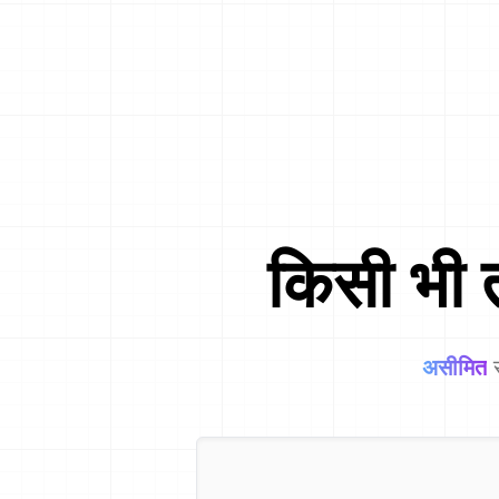
किसी भी 
असीमित