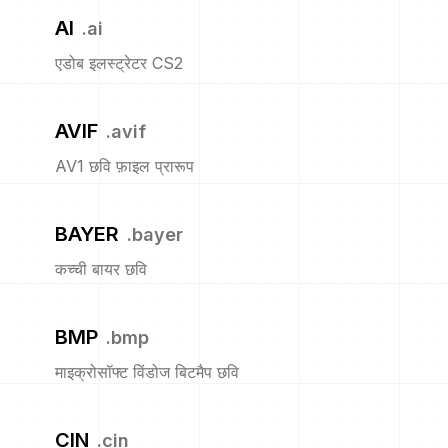
AI
.
ai
एडोब इलस्ट्रेटर CS2
AVIF
.
avif
AV1 छवि फ़ाइल प्रारूप
BAYER
.
bayer
कच्ची बायर छवि
BMP
.
bmp
माइक्रोसॉफ्ट विंडोज बिटमैप छवि
CIN
.
cin