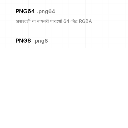
PNG64
.
png64
अपारदर्शी या बायनरी पारदर्शी 64-बिट RGBA
PNG8
.
png8
अपारदर्शी या बायनरी पारदर्शी 8-बिट सूचीबद्ध
PNM
.
pnm
पोर्टेबल एनीमैप
PPM
.
ppm
पोर्टेबल पिक्समैप प्रारूप (रंग)