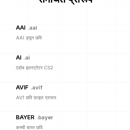
AAI
.
aai
AAI ड्यून छवि
AI
.
ai
एडोब इलस्ट्रेटर CS2
AVIF
.
avif
AV1 छवि फ़ाइल प्रारूप
BAYER
.
bayer
कच्ची बायर छवि