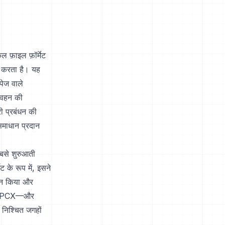
िकल फ़ाइल फ़ॉर्मेट
्य करता है। यह
पेज वाले
रिवहन की
ी प्रबंधन की
समाधान प्रदान
सबसे शुरुआती
ेट के रूप में, इसने
थन किया और
जूद, PCX—और
निश्चित जगहों