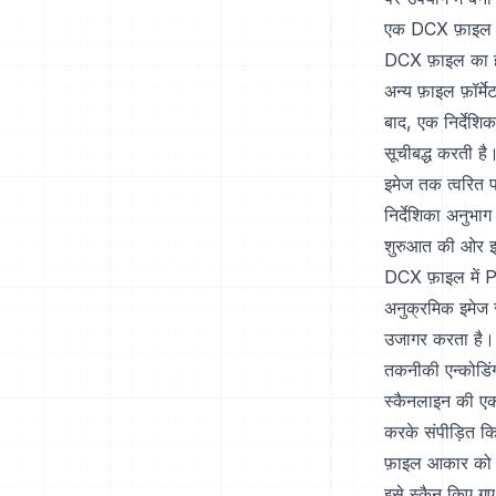
एक DCX फ़ाइल की 
DCX फ़ाइल का हे
अन्य फ़ाइल फ़ॉर्मे
बाद, एक निर्देश
सूचीबद्ध करती ह
इमेज तक त्वरित पह
निर्देशिका अनुभा
शुरुआत की ओर इश
DCX फ़ाइल में PC
अनुक्रमिक इमेज स
उजागर करता है।
तकनीकी एन्कोडिं
स्कैनलाइन की एक
करके संपीड़ित कि
फ़ाइल आकार को कम
इसे स्कैन किए ग