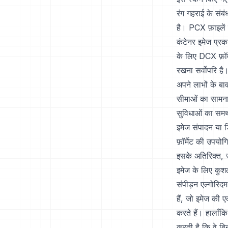
रंग गहराई के संब
है। PCX फ़ाइलें
कंटेनर इमेज प्रका
के लिए DCX फ़ॉर्म
रखना सर्वोपरि है
अपने लाभों के ब
सीमाओं का सामना 
सुविधाओं का समर्
इमेज संपादन या ड
फ़ॉर्मेट की उपयोगि
इसके अतिरिक्त, 
इमेज के लिए कुशल
संपीड़न एल्गोरिद
हैं, जो इमेज की 
करते हैं। हालाँक
करती है कि वे बि