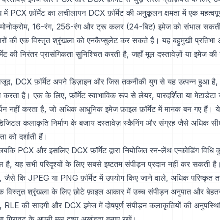
ंध में PCX फ़ॉर्मेट का लचीलापन DCX फ़ॉर्मेट की अनुकूलन क्षमता में एक महत्वपूर
 मोनोक्रोम, 16-रंग, 256-रंग और ट्रू कलर (24-बिट) इमेज को संभाल सकती
रों की एक विस्तृत श्रृंखला को एनकैप्सुलेट कर सकते हैं। यह बहुमुखी प्रतिभा अभ
ेट की निरंतर प्रासंगिकता सुनिश्चित करती है, जहाँ मूल दस्तावेज़ों या इमेज की 
।
ावजूद, DCX फ़ॉर्मेट अपने डिज़ाइन और जिस तकनीकी युग से यह उत्पन्न हुआ है, 
करता है। एक के लिए, फ़ॉर्मेट स्वाभाविक रूप से लेयर, पारदर्शिता या मेटाडेटा 
थन नहीं करता है, जो अधिक आधुनिक इमेज फ़ाइल फ़ॉर्मेट में मानक बन गए हैं। य
िजिटल कलाकृति निर्माण के बजाय दस्तावेज़ स्कैनिंग और संग्रह जैसे अधिक सीधे अ
ता को दर्शाती हैं।
जबकि PCX और इसलिए DCX फ़ॉर्मेट द्वारा नियोजित रन-लेंथ एन्कोडिंग विधि क
 है, यह सभी परिदृश्यों के लिए सबसे इष्टतम संपीड़न प्रदान नहीं कर सकती ह
म, जैसे कि JPEG या PNG फ़ॉर्मेट में उपयोग किए जाने वाले, अधिक परिष्कृत त
एक विस्तृत श्रृंखला के लिए छोटे फ़ाइल आकार में उच्च संपीड़न अनुपात और बेहतर ग
ि, RLE की सादगी और DCX इमेज में दोषपूर्ण संपीड़न कलाकृतियों की अनुपस्थि
ना गिरावट के अपनी मूल दृश्य अखंडता बनाए रखें।