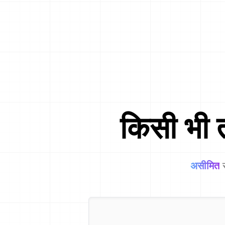
किसी भी त
असीमित