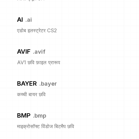
AI
.
ai
एडोब इलस्ट्रेटर CS2
AVIF
.
avif
AV1 छवि फ़ाइल प्रारूप
BAYER
.
bayer
कच्ची बायर छवि
BMP
.
bmp
माइक्रोसॉफ्ट विंडोज बिटमैप छवि