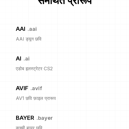
समर्थित प्रारूप
AAI
.
aai
AAI ड्यून छवि
AI
.
ai
एडोब इलस्ट्रेटर CS2
AVIF
.
avif
AV1 छवि फ़ाइल प्रारूप
BAYER
.
bayer
कच्ची बायर छवि