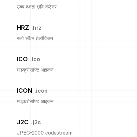
उच्च दक्षता छवि कंटेनर
HRZ
.
hrz
स्लो स्कैन टेलीविजन
ICO
.
ico
माइक्रोसॉफ्ट आइकन
ICON
.
icon
माइक्रोसॉफ्ट आइकन
J2C
.
j2c
JPEG-2000 codestream