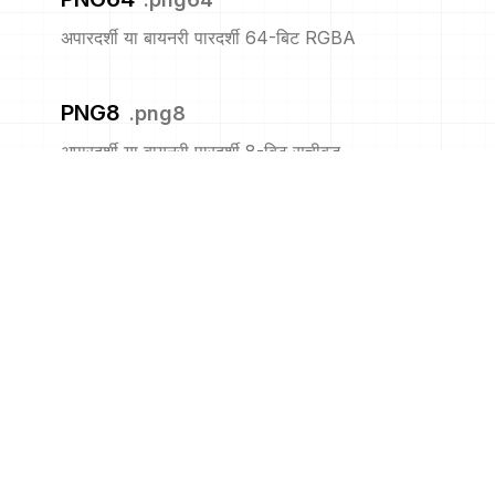
अपारदर्शी या बायनरी पारदर्शी 64-बिट RGBA
PNG8
.
png8
अपारदर्शी या बायनरी पारदर्शी 8-बिट सूचीबद्ध
PNM
.
pnm
पोर्टेबल एनीमैप
PPM
.
ppm
पोर्टेबल पिक्समैप प्रारूप (रंग)
PS
.
ps
एडोब पोस्टस्क्रिप्ट फ़ाइल