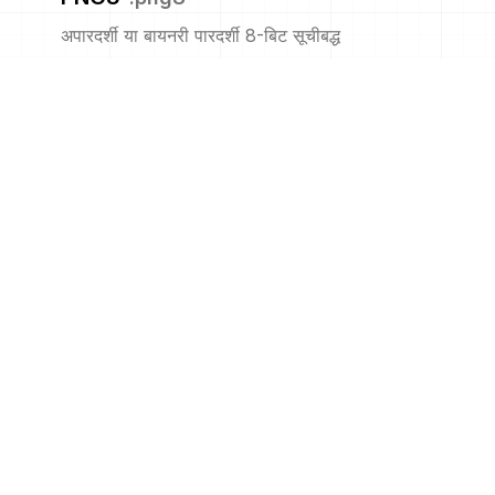
अपारदर्शी या बायनरी पारदर्शी 8-बिट सूचीबद्ध
PNM
.
pnm
पोर्टेबल एनीमैप
PPM
.
ppm
पोर्टेबल पिक्समैप प्रारूप (रंग)
PS
.
ps
एडोब पोस्टस्क्रिप्ट फ़ाइल
PSB
.
psb
एडोब बड़े दस्तावेज़ प्रारूप