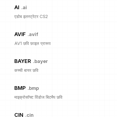
AI
.
ai
एडोब इलस्ट्रेटर CS2
AVIF
.
avif
AV1 छवि फ़ाइल प्रारूप
BAYER
.
bayer
कच्ची बायर छवि
BMP
.
bmp
माइक्रोसॉफ्ट विंडोज बिटमैप छवि
CIN
.
cin