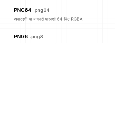
PNG64
.
png64
अपारदर्शी या बायनरी पारदर्शी 64-बिट RGBA
PNG8
.
png8
अपारदर्शी या बायनरी पारदर्शी 8-बिट सूचीबद्ध
PNM
.
pnm
पोर्टेबल एनीमैप
PPM
.
ppm
पोर्टेबल पिक्समैप प्रारूप (रंग)