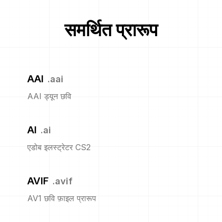
समर्थित प्रारूप
AAI
.
aai
AAI ड्यून छवि
AI
.
ai
एडोब इलस्ट्रेटर CS2
AVIF
.
avif
AV1 छवि फ़ाइल प्रारूप