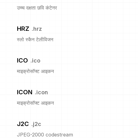
उच्च दक्षता छवि कंटेनर
HRZ
.
hrz
स्लो स्कैन टेलीविजन
ICO
.
ico
माइक्रोसॉफ्ट आइकन
ICON
.
icon
माइक्रोसॉफ्ट आइकन
J2C
.
j2c
JPEG-2000 codestream