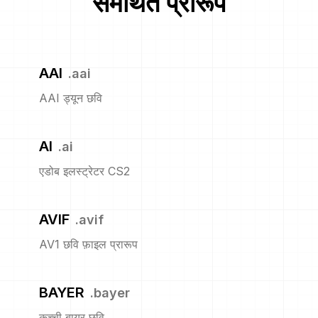
समर्थित प्रारूप
AAI
.
aai
AAI ड्यून छवि
AI
.
ai
एडोब इलस्ट्रेटर CS2
AVIF
.
avif
AV1 छवि फ़ाइल प्रारूप
BAYER
.
bayer
कच्ची बायर छवि