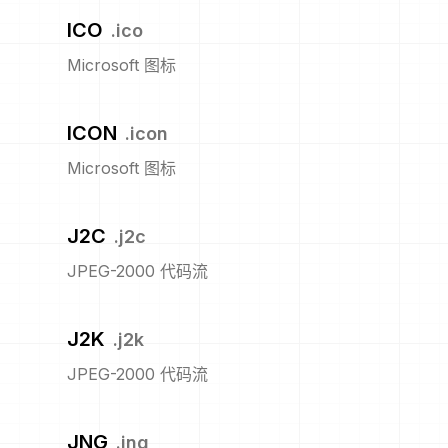
ICO
.
ico
Microsoft 图标
ICON
.
icon
Microsoft 图标
J2C
.
j2c
JPEG-2000 代码流
J2K
.
j2k
JPEG-2000 代码流
JNG
.
jng