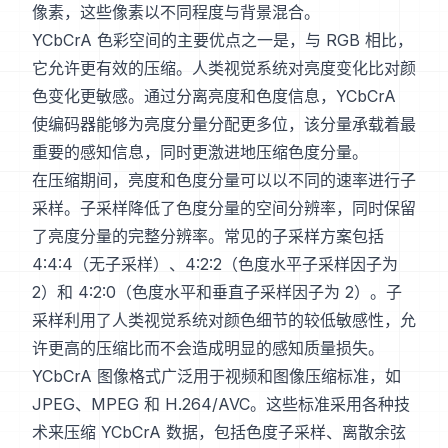
像素，这些像素以不同程度与背景混合。
YCbCrA 色彩空间的主要优点之一是，与 RGB 相比，
它允许更有效的压缩。人类视觉系统对亮度变化比对颜
色变化更敏感。通过分离亮度和色度信息，YCbCrA
使编码器能够为亮度分量分配更多位，该分量承载着最
重要的感知信息，同时更激进地压缩色度分量。
在压缩期间，亮度和色度分量可以以不同的速率进行子
采样。子采样降低了色度分量的空间分辨率，同时保留
了亮度分量的完整分辨率。常见的子采样方案包括
4:4:4（无子采样）、4:2:2（色度水平子采样因子为
2）和 4:2:0（色度水平和垂直子采样因子为 2）。子
采样利用了人类视觉系统对颜色细节的较低敏感性，允
许更高的压缩比而不会造成明显的感知质量损失。
YCbCrA 图像格式广泛用于视频和图像压缩标准，如
JPEG、MPEG 和 H.264/AVC。这些标准采用各种技
术来压缩 YCbCrA 数据，包括色度子采样、离散余弦