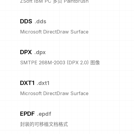
ZSoft IBM PC 多页 Paintbrush
DDS
.
dds
Microsoft DirectDraw Surface
DPX
.
dpx
SMTPE 268M-2003 (DPX 2.0) 图像
DXT1
.
dxt1
Microsoft DirectDraw Surface
EPDF
.
epdf
封装的可移植文档格式