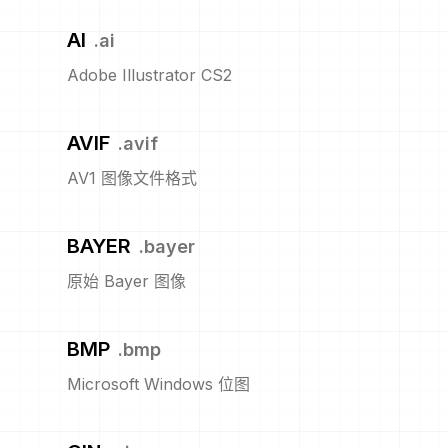
AI
.
ai
Adobe Illustrator CS2
AVIF
.
avif
AV1 图像文件格式
BAYER
.
bayer
原始 Bayer 图像
BMP
.
bmp
Microsoft Windows 位图