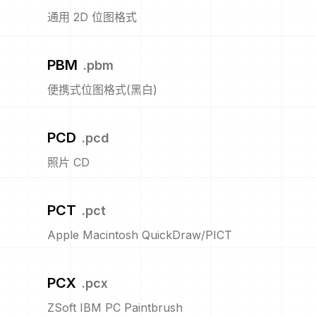
通用 2D 位图格式
PBM
.
pbm
便携式位图格式(黑白)
PCD
.
pcd
照片 CD
PCT
.
pct
Apple Macintosh QuickDraw/PICT
PCX
.
pcx
ZSoft IBM PC Paintbrush