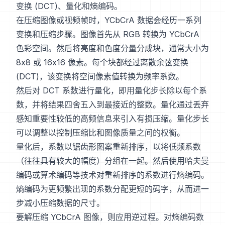
变换 (DCT)、量化和熵编码。
在压缩图像或视频帧时，YCbCrA 数据会经历一系列
变换和压缩步骤。图像首先从 RGB 转换为 YCbCrA
色彩空间。然后将亮度和色度分量分成块，通常大小为
8x8 或 16x16 像素。每个块都经过离散余弦变换
(DCT)，该变换将空间像素值转换为频率系数。
然后对 DCT 系数进行量化，即用量化步长除以每个系
数，并将结果四舍五入到最接近的整数。量化通过丢弃
感知重要性较低的高频信息来引入有损压缩。量化步长
可以调整以控制压缩比和图像质量之间的权衡。
量化后，系数以锯齿形图案重新排序，以将低频系数
（往往具有较大的幅度）分组在一起。然后使用哈夫曼
编码或算术编码等技术对重新排序的系数进行熵编码。
熵编码为更频繁出现的系数分配更短的码字，从而进一
步减小压缩数据的尺寸。
要解压缩 YCbCrA 图像，则应用逆过程。对熵编码数