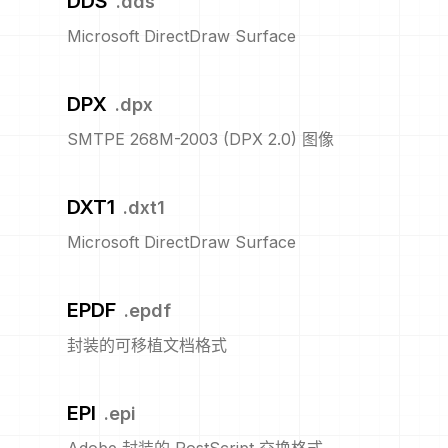
DDS
.
dds
Microsoft DirectDraw Surface
DPX
.
dpx
SMTPE 268M-2003 (DPX 2.0) 图像
DXT1
.
dxt1
Microsoft DirectDraw Surface
EPDF
.
epdf
封装的可移植文档格式
EPI
.
epi