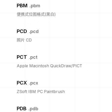
PBM
.
pbm
便携式位图格式(黑白)
PCD
.
pcd
照片 CD
PCT
.
pct
Apple Macintosh QuickDraw/PICT
PCX
.
pcx
ZSoft IBM PC Paintbrush
PDB
.
pdb