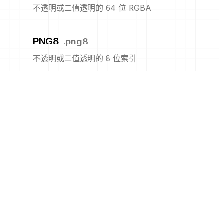
不透明或二值透明的 64 位 RGBA
PNG8
.
png8
不透明或二值透明的 8 位索引
PNM
.
pnm
便携式任意图
PPM
.
ppm
便携式像素图格式(彩色)
PS
.
ps
Adobe PostScript 文件