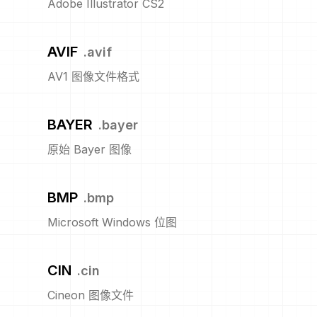
Adobe Illustrator CS2
AVIF
.
avif
AV1 图像文件格式
BAYER
.
bayer
原始 Bayer 图像
BMP
.
bmp
Microsoft Windows 位图
CIN
.
cin
Cineon 图像文件