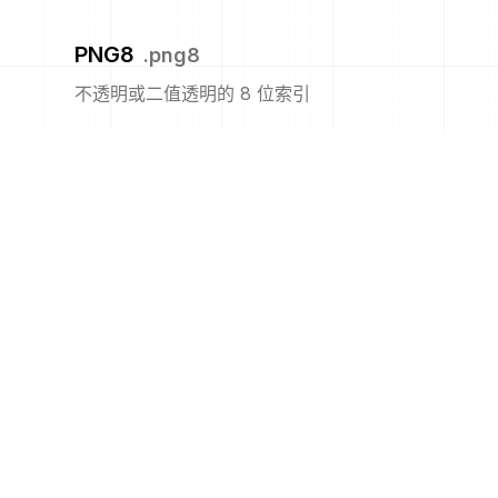
PNG8
.
png8
不透明或二值透明的 8 位索引
PNM
.
pnm
便携式任意图
PPM
.
ppm
便携式像素图格式(彩色)
PS
.
ps
Adobe PostScript 文件