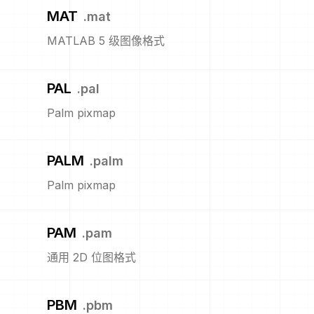
MAT
.
mat
MATLAB 5 级图像格式
PAL
.
pal
Palm pixmap
PALM
.
palm
Palm pixmap
PAM
.
pam
通用 2D 位图格式
PBM
.
pbm