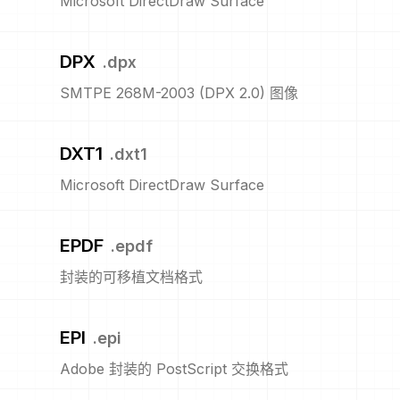
Microsoft DirectDraw Surface
DPX
.
dpx
SMTPE 268M-2003 (DPX 2.0) 图像
DXT1
.
dxt1
Microsoft DirectDraw Surface
EPDF
.
epdf
封装的可移植文档格式
EPI
.
epi
Adobe 封装的 PostScript 交换格式