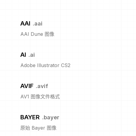
AAI
.
aai
AAI Dune 图像
AI
.
ai
Adobe Illustrator CS2
AVIF
.
avif
AV1 图像文件格式
BAYER
.
bayer
原始 Bayer 图像