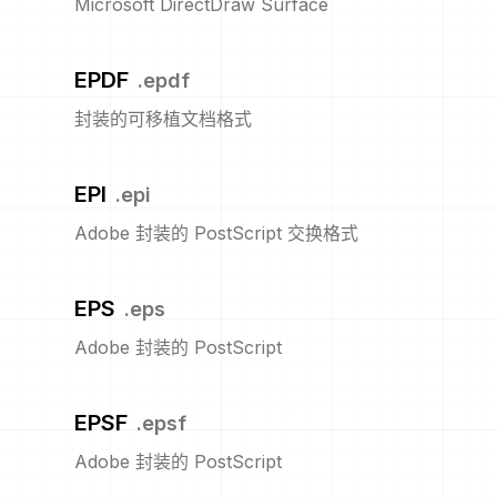
Microsoft DirectDraw Surface
EPDF
.
epdf
封装的可移植文档格式
EPI
.
epi
Adobe 封装的 PostScript 交换格式
EPS
.
eps
Adobe 封装的 PostScript
EPSF
.
epsf
Adobe 封装的 PostScript