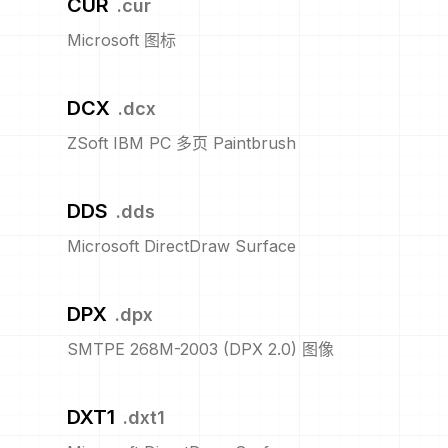
CUR
.
cur
Microsoft 图标
DCX
.
dcx
ZSoft IBM PC 多页 Paintbrush
DDS
.
dds
Microsoft DirectDraw Surface
DPX
.
dpx
SMTPE 268M-2003 (DPX 2.0) 图像
DXT1
.
dxt1