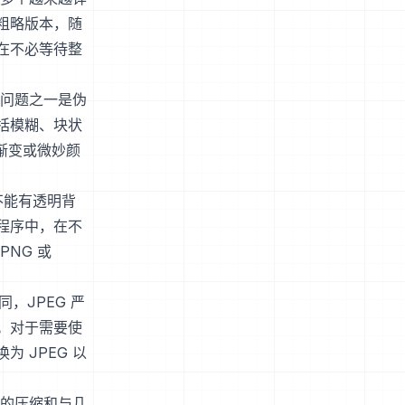
粗略版本，随
在不必等待整
的问题之一是伪
括模糊、块状
渐变或微妙颜
像不能有透明背
程序中，在不
NG 或
同，JPEG 严
。对于需要使
 JPEG 以
效的压缩和与几