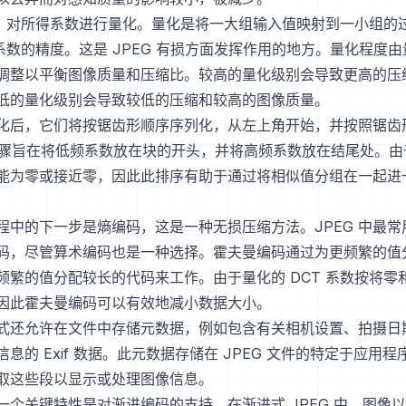
 后，对所得系数进行量化。量化是将一大组输入值映射到一小组的
 系数的精度。这是 JPEG 有损方面发挥作用的地方。量化程度
调整以平衡图像质量和压缩比。较高的量化级别会导致更高的压
低的量化级别会导致较低的压缩和较高的图像质量。
化后，它们将按锯齿形顺序序列化，从左上角开始，并按照锯齿
此步骤旨在将低频系数放在块的开头，并将高频系数放在结尾处。
能为零或接近零，因此此排序有助于通过将相似值分组在一起进
缩过程中的下一步是熵编码，这是一种无损压缩方法。JPEG 中最
码，尽管算术编码也是一种选择。霍夫曼编码通过为更频繁的值
频繁的值分配较长的代码来工作。由于量化的 DCT 系数按将零
因此霍夫曼编码可以有效地减小数据大小。
件格式还允许在文件中存储元数据，例如包含有关相机设置、拍摄日
息的 Exif 数据。此元数据存储在 JPEG 文件的特定于应用
取这些段以显示或处理图像信息。
的一个关键特性是对渐进编码的支持。在渐进式 JPEG 中，图像