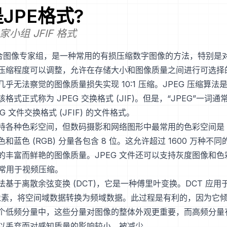
是
JPE
格式?
小组 JFIF 格式
联合图像专家组，是一种常用的有损压缩数字图像的方法，特别是
压缩程度可以调整，允许在存储大小和图像质量之间进行可选择
以几乎无法察觉的图像质量损失实现 10:1 压缩。JPEG 压缩算法是 
格式正式称为 JPEG 交换格式 (JIF)。但是，“JPEG”一词
G 文件交换格式 (JFIF) 的文件格式。
式支持各种色彩空间，但数码摄影和网络图形中最常用的色彩空间是 
和蓝色 (RGB) 分量各包含 8 位。这允许超过 1600 万种不
的丰富而鲜艳的图像质量。JPEG 文件还可以支持灰度图像和色
通常用于视频压缩。
算法基于离散余弦变换 (DCT)，它是一种傅里叶变换。DCT 应
8 像素，将空间域数据转换为频域数据。此过程是有利的，因为它
个低频分量中，这些分量对图像的整体外观更重要，而高频分量
以丢弃而对感知质量的影响较小，被减少。