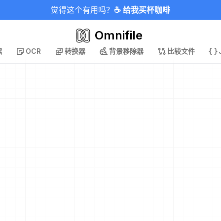
觉得这个有用吗？
☕ 给我买杯咖啡
Omnifile
据
OCR
转换器
背景移除器
比较文件