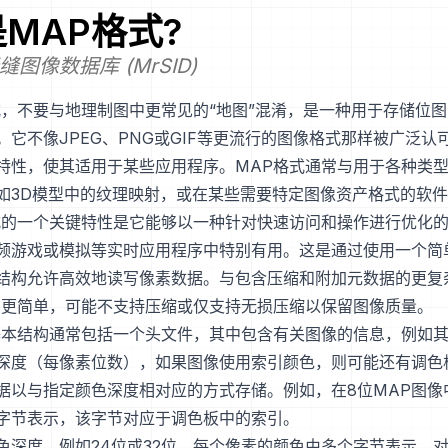
是
MAP
格式?
图像数据库 (MrSID)
式，不要与地理制图中更常见的“地图”混淆，是一种用于存储位
。它不像JPEG、PNG或GIF等更流行的图像格式那样被广泛认
特性，使其适用于某些应用程序。MAP格式通常与用于各种类
如3D模型中的纹理映射，或在某些需要特定图像资产格式的软
式的一个关键特性是它能够以一种针对快速访问和操作进行优化
频游戏或模拟等实时应用程序中特别有用。这是通过使用一个简单的
结构允许高效地读写像素数据。与包含压缩和附加元数据的更复
常更简单，可能不支持压缩或仅支持无损压缩以保留图像质量。
基本结构通常包括一个头文件，其中包含有关图像的信息，例如
深度（每像素位数），如果图像使用索引颜色，则可能还有调色
据以与指定颜色深度相对应的方式存储。例如，在8位MAP图像
字节表示，该字节对应于调色板中的索引。
色深度，例如24位或32位，每个像素的颜色由多个字节表示。对