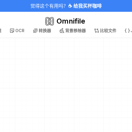
觉得这个有用吗？
☕ 给我买杯咖啡
Omnifile
据
OCR
转换器
背景移除器
比较文件