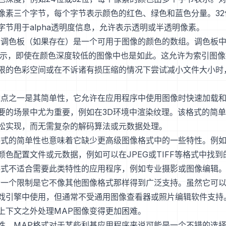
像素三个字节，每个字节表示颜色的红色、绿色和蓝色分量。32
字节用于alpha透明度信息，允许表示透明或半透明像素。
的调色板（如果存在）是一个可用于图像的颜色的数组。调色板
表示，即使在颜色深度较低的图像中也是如此。这允许为索引图
限的色彩空间或在不诉诸有损压缩的情况下尝试减小文件大小时
优点之一是其简单性，它允许在应用程序中使用图像时快速加载
要的场景中尤为重要，例如在3D环境中渲染纹理。该格式的简
松实现，而无需复杂的解码算法或元数据处理。
格式的简单性也意味着它缺少更高级图像格式中的一些特性。例
色配置文件或元数据，例如可以在JPEG或TIFF等格式中找到的
格式不适合需要此类特性的应用程序，例如专业摄影或图像编辑
另一个限制是它不像其他图像格式那样得到广泛支持。虽然它可
戏引擎中使用，但通常不受通用图像查看器或照片编辑软件支持
上下文之外处理MAP图像变得更加困难。
性，MAP格式对于某些利基应用程序来说可能是一个不错的选