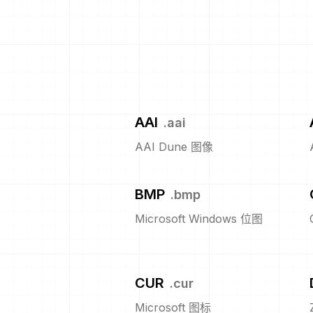
AAI
.
aai
AAI Dune 图像
BMP
.
bmp
Microsoft Windows 位图
CUR
.
cur
Microsoft 图标