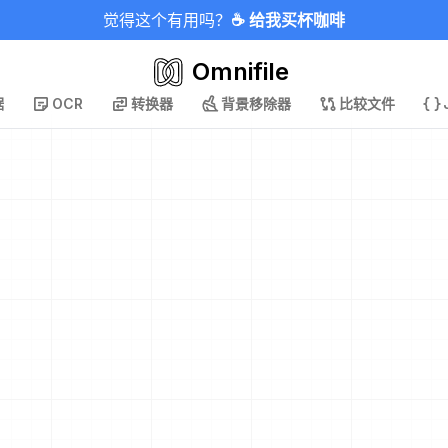
觉得这个有用吗？
☕ 给我买杯咖啡
Omnifile
据
OCR
转换器
背景移除器
比较文件