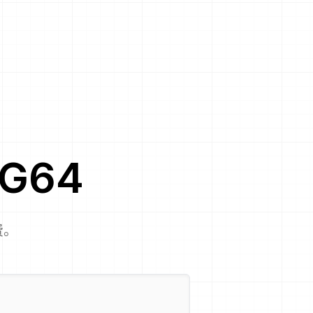
G64
费。