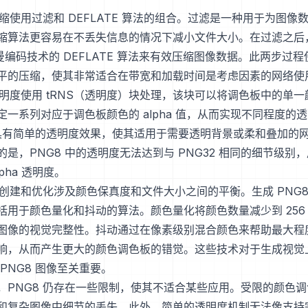
压缩使用过滤和 DEFLATE 算法的组合。过滤是一种用于为图像
缩算法更容易在不丢失信息的情况下减小文件大小。在过滤之后
夫曼编码技术的 DEFLATE 算法来有效压缩图像数据。此两步过程使
平的压缩，使其非常适合在带宽和加载时间是考虑因素的网络使
的透明度使用 tRNS（透明度）块处理，该块可以将调色板中的单
定一系列对应于调色板颜色的 alpha 值，从而实现不同程度的
8 具有简单的透明度效果，使其适用于需要透明背景或柔和叠加的
是，PNG8 中的透明度无法达到与 PNG32 相同的细节级别
pha 透明度。
像的创建和优化涉及颜色保真度和文件大小之间的平衡。生成 PNG8
括用于颜色量化和抖动的算法。颜色量化将颜色数量减少到 256
图像的视觉完整性。抖动通过在像素级别混合颜色来帮助最大程
响，从而产生更大的颜色调色板的错觉。这些技术对于生成视觉
PNG8 图像至关重要。
，PNG8 仍存在一些限制，使其不适合某些应用。受限的颜色
和复杂图像中细节的丢失。此外，简单的透明度机制无法像支持完全 