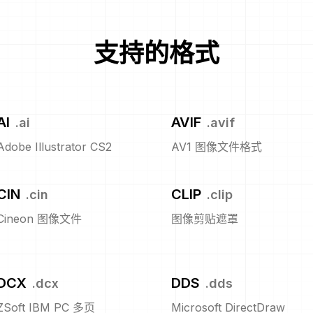
支持的格式
AI
AVIF
.
ai
.
avif
Adobe Illustrator CS2
AV1 图像文件格式
CIN
CLIP
.
cin
.
clip
Cineon 图像文件
图像剪贴遮罩
DCX
DDS
.
dcx
.
dds
ZSoft IBM PC 多页
Microsoft DirectDraw