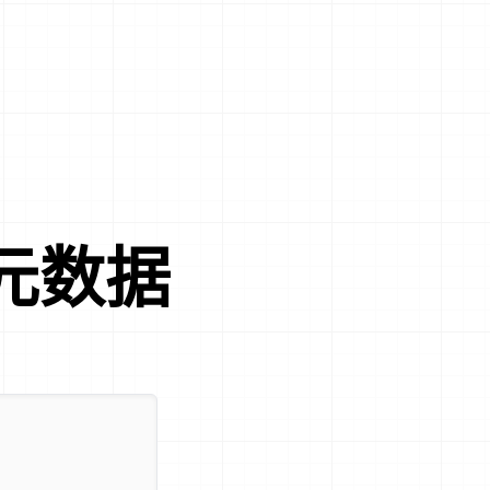
 元数据
。