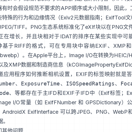
器有时会假设规范不要求的APP顺序或大小限制，因此，
些特殊的行为和边缘情况（
Exiv2元数据指南
；
ExifTool
JPEG/TIFF。PNG生态系统标准化了
eXIf块
以在PNG文件
正在增长，并且块相对于IDAT的排序在某些实现中可
种基于RIFF的格式，可在专用块中容纳EXIF、XMP和
libwebp
）。在Apple平台上，
Image I/O
在转换为HEIC/
，以及XMP数据和制造商信息（
kCGImagePropertyExifDic
道应用程序如何推断相机设置，EXIF的标签映射就是
umber
、
ExposureTime
、
ISOSpeedRatings
、
Foc
ode
、等都存在于主IFD和EXIF子IFD中（
Exif标签
；
E
mage I/O常量（如
ExifFNumber
和
GPSDictionary
）公
，
AndroidX ExifInterface
可以跨JPEG、PNG、WebP
据。
和其他问题