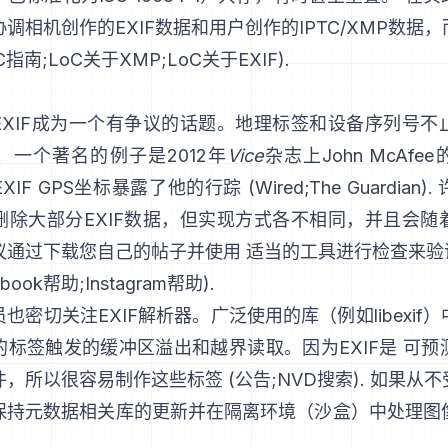
调相机创作的EXIF数据和用户创作的IPTC/XMP数据
TC指南
;
LoC关于XMP
;
LoC关于EXIF
).
EXIF成为一个有争议的话题。地理标签和设备序列号不
；一个著名的例子是2012年
Vice
杂志上John McAf
XIF GPS坐标暴露了他的行踪 (
Wired
;
The Guardian
)
删除大部分EXIF数据，但实现方式各不相同，并且会随
通过下载您自己的帖子并使用 适当的工具进行检查来验证
ebook帮助
;
Instagram帮助
).
员也密切关注EXIF解析器。广泛使用的库（例如
libexif
）
的标签触发的缓冲区溢出和越界读取。因为EXIF是 可预
，所以很容易制作这些标签 (
公告
;
NVD搜索
). 如果从
保持元数据相关库的更新并在隔离环境（沙盒）中处理图