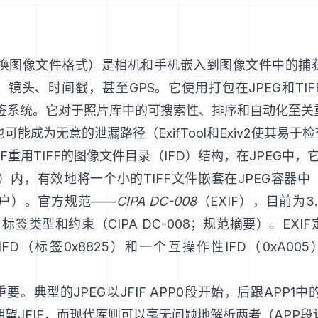
换图像文件格式）是相机和手机嵌入到图像文件中的捕
、镜头、时间戳，甚至GPS。它使用打包在
JPEG
和
TIF
签系统。它对于照片库中的可搜索性、排序和自动化至关
也可能成为无意的泄漏路径（
ExifTool
和
Exiv2
使其易于检
IF重用TIFF的图像文件目录（IFD）结构，在JPEG中，它
E1）内，有效地将一个小的TIFF文件嵌套在JPEG容器中
门户
）。官方规范——
CIPA DC-008
（EXIF），目前为3
、标签类型和约束（
CIPA DC-008
；
规范摘要
）。EXI
IFD（标签0x8825）和一个互操作性IFD（0xA005
要。典型的JPEG以JFIF APP0段开始，后跟APP1中的
望JFIF，而现代库则可以毫无问题地解析两者（
APP段