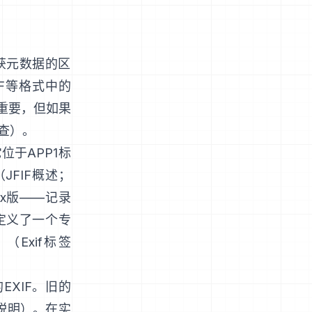
获元数据的区
F
等格式中的
重要，但如果
查）。
位于APP1标
（
JFIF概述
；
.x版——记录
F定义了一个专
）（
Exif标签
EXIF。旧的
说明
）。在实