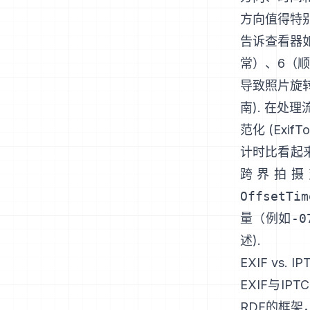
方向值得特
告诉查看器如
常）、6（顺
导致照片旋
南
). 在处
范化 (
ExifTo
计时比看起
跨界拍摄
OffsetTim
量（例如
-0
述
).
EXIF vs. IP
EXIF与
IP
RDF的框架