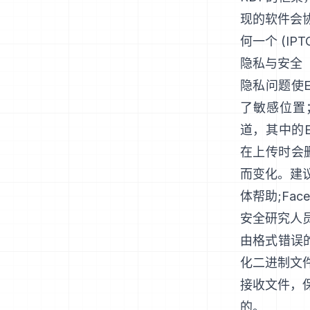
现的软件会协
何一个 (
IP
隐私与安全
隐私问题使
了敏感位置
道，其中的E
在上传时会
而变化。建议
体帮助
;
Fac
安全研究人
由格式错误
化二进制文件
接收文件，
的。