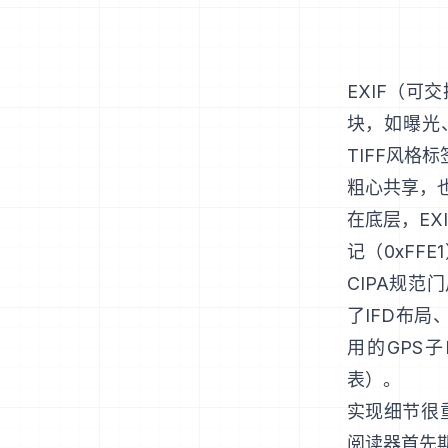
EXIF
（可交
块，如曝光
TIFF风格
标
粗心共享，
在底层，EX
记（0xFF
CIPA规范
了IFD布局
用的GPS子
表
）。
实现细节很重
阅读器首先期