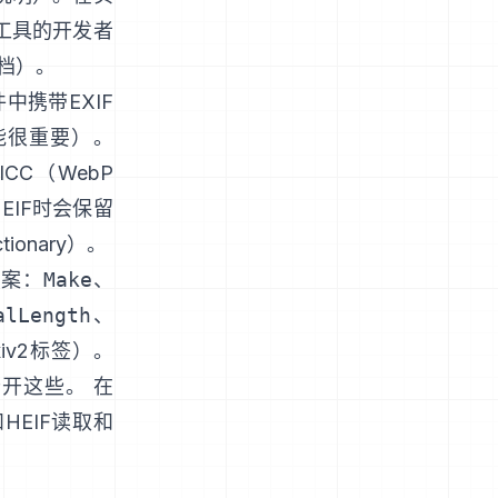
工具的开发者
文档
）。
中携带EXIF
能很重要）。
ICC（
WebP
HEIF时会保留
tionary
）。
答案：
Make
、
alLength
、
xiv2标签
）。
开这些。 在
和HEIF读取和