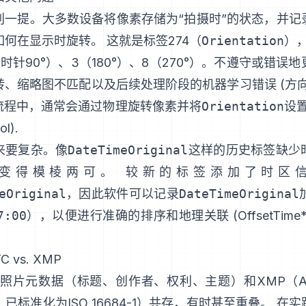
别一提。大多数设备将像素存储为“拍摄时”的状态，并记
何在显示时旋转。 这就是标签274（
Orientation
）
时针90°）、3（180°）、8（270°）。不遵守或错误
转、缩略图不匹配以及后续处理阶段的机器学习错误 (
方
理流程中，通常会通过物理旋转像素并将
Orientation
设
ol
).
来要复杂。像
DateTimeOriginal
这样的历史标签缺少
变得模棱两可。 较新的标签添加了时区
eOriginal
，因此软件可以记录
DateTimeOriginal
7:00
），以便进行准确的排序和地理关联 (
OffsetTim
TC vs. XMP
TC照片元数据
（标题、创作者、权利、主题）和
XMP
（A
，已标准化为ISO 16684-1）共存，有时甚至重叠。 在