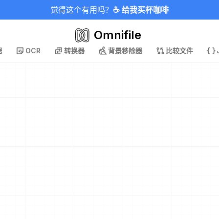
觉得这个有用吗？
☕ 给我买杯咖啡
Omnifile
据
OCR
转换器
背景移除器
比较文件