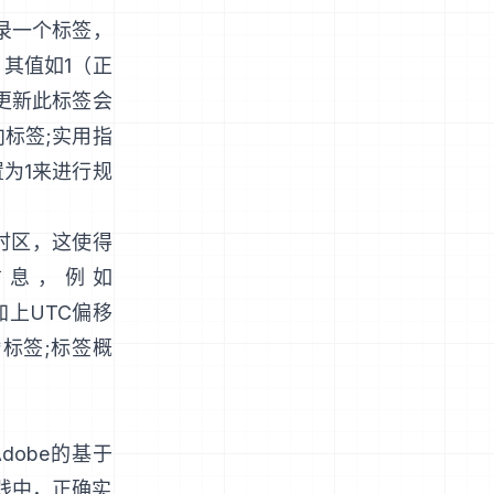
录一个标签，
，其值如1（正
地更新此标签会
向标签
;
实用指
置为1来进行规
时区，这使得
信息，例如
加上UTC偏移
e*标签
;
标签概
dobe的基于
实践中，正确实