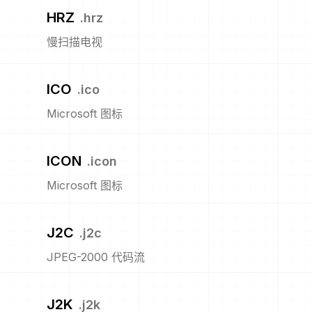
HRZ
.
hrz
慢扫描电视
ICO
.
ico
Microsoft 图标
ICON
.
icon
Microsoft 图标
J2C
.
j2c
JPEG-2000 代码流
J2K
.
j2k