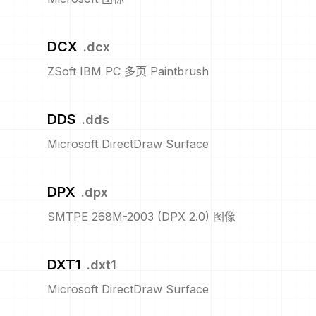
DCX
.
dcx
ZSoft IBM PC 多页 Paintbrush
DDS
.
dds
Microsoft DirectDraw Surface
DPX
.
dpx
SMTPE 268M-2003 (DPX 2.0) 图像
DXT1
.
dxt1
Microsoft DirectDraw Surface