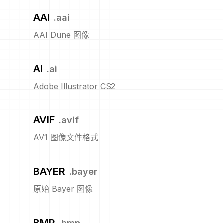
AAI
.
aai
AAI Dune 图像
AI
.
ai
Adobe Illustrator CS2
AVIF
.
avif
AV1 图像文件格式
BAYER
.
bayer
原始 Bayer 图像
BMP
.
bmp