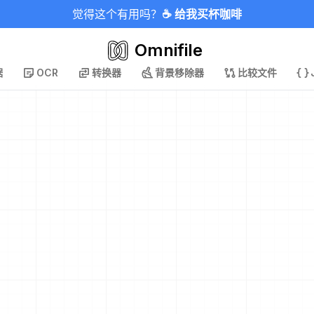
觉得这个有用吗？
☕ 给我买杯咖啡
Omnifile
据
OCR
转换器
背景移除器
比较文件