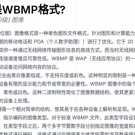
是
WBMP
格式?
0级) 图像
线位图）图像格式是一种单色图形文件格式，针对图形和计算能
的移动电话和 PDA（个人数字助理））进行了优化。它于 20 世
提供一种通过无线网络传输图形信息的高效方式，而当时无线网
连接速度慢且可靠性低。WBMP 是 WAP（无线应用协议）的一
动设备访问网络内容的协议。
像完全由黑白像素组成，不支持灰度或彩色。这种明显的限制是一
设备有限的显示能力和节省带宽的必要性。WBMP 图像中的每
：黑色或白色。这种二进制特性简化了图像数据结构，使其更紧
的设备上处理。
式遵循一个相对简单的结构，使其易于在各种设备上解析和呈现。W
，指示编码的图像类型。对于标准 WBMP 文件，此类型字段设置
。在类型字段之后，两个多字节整数字段分别指定图像的宽度和
度格式进行编码，该格式通过仅使用表示维度所需的字节数来保