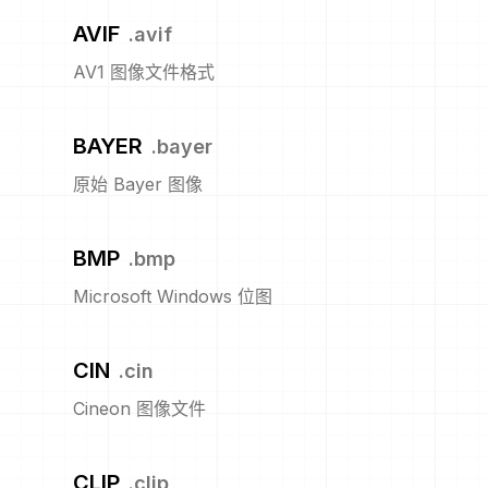
AVIF
.
avif
AV1 图像文件格式
BAYER
.
bayer
原始 Bayer 图像
BMP
.
bmp
Microsoft Windows 位图
CIN
.
cin
Cineon 图像文件
CLIP
.
clip