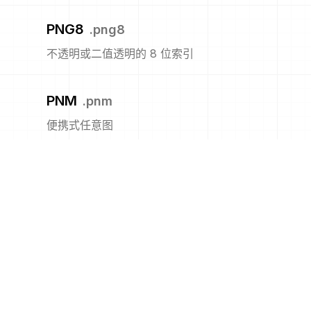
PNG8
.
png8
不透明或二值透明的 8 位索引
PNM
.
pnm
便携式任意图
PPM
.
ppm
便携式像素图格式(彩色)
PS
.
ps
Adobe PostScript 文件