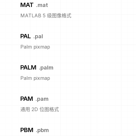
MAT
.
mat
MATLAB 5 级图像格式
PAL
.
pal
Palm pixmap
PALM
.
palm
Palm pixmap
PAM
.
pam
通用 2D 位图格式
PBM
.
pbm