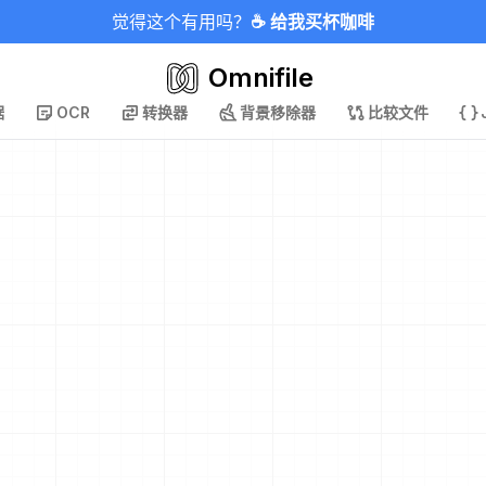
觉得这个有用吗？
☕ 给我买杯咖啡
Omnifile
据
OCR
转换器
背景移除器
比较文件