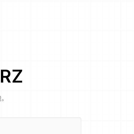
RZ
费。