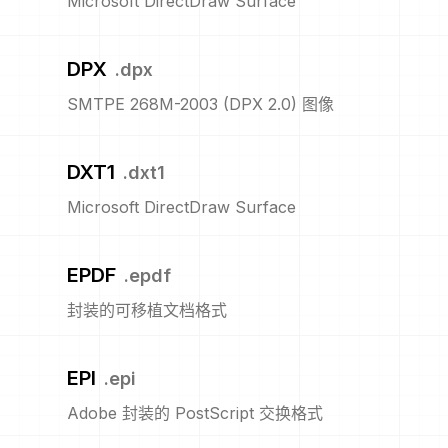
Microsoft DirectDraw Surface
DPX
.
dpx
SMTPE 268M-2003 (DPX 2.0) 图像
DXT1
.
dxt1
Microsoft DirectDraw Surface
EPDF
.
epdf
封装的可移植文档格式
EPI
.
epi
Adobe 封装的 PostScript 交换格式