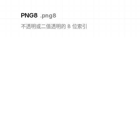
PNG8
.
png8
不透明或二值透明的 8 位索引
PNM
.
pnm
便携式任意图
PPM
.
ppm
便携式像素图格式(彩色)
PS
.
ps
Adobe PostScript 文件