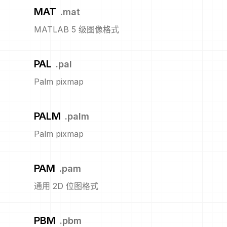
MAT
.
mat
MATLAB 5 级图像格式
PAL
.
pal
Palm pixmap
PALM
.
palm
Palm pixmap
PAM
.
pam
通用 2D 位图格式
PBM
.
pbm