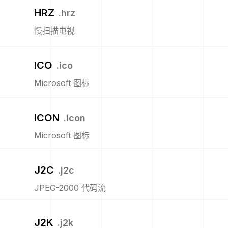
HRZ
.
hrz
慢扫描电视
ICO
.
ico
Microsoft 图标
ICON
.
icon
Microsoft 图标
J2C
.
j2c
JPEG-2000 代码流
J2K
.
j2k