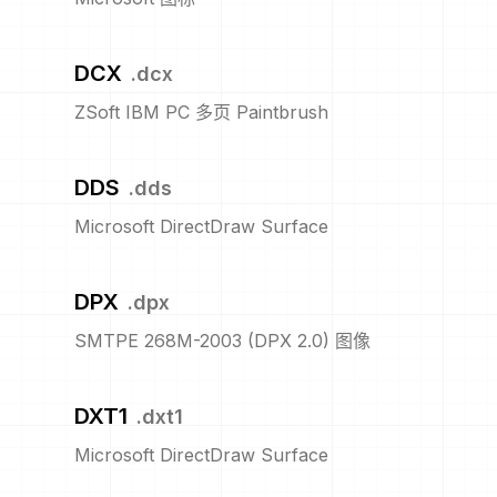
DCX
.
dcx
ZSoft IBM PC 多页 Paintbrush
DDS
.
dds
Microsoft DirectDraw Surface
DPX
.
dpx
SMTPE 268M-2003 (DPX 2.0) 图像
DXT1
.
dxt1
Microsoft DirectDraw Surface