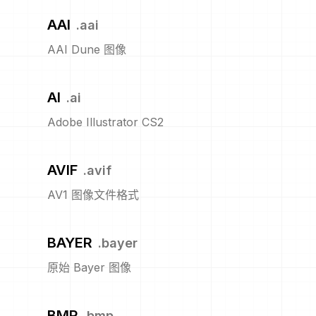
AAI
.
aai
AAI Dune 图像
AI
.
ai
Adobe Illustrator CS2
AVIF
.
avif
AV1 图像文件格式
BAYER
.
bayer
原始 Bayer 图像
BMP
.
bmp