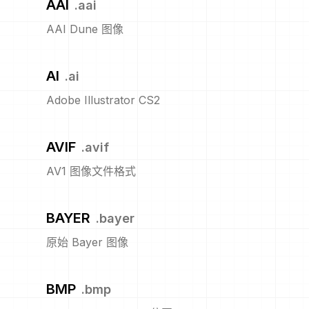
AAI
.
aai
AAI Dune 图像
AI
.
ai
Adobe Illustrator CS2
AVIF
.
avif
AV1 图像文件格式
BAYER
.
bayer
原始 Bayer 图像
BMP
.
bmp