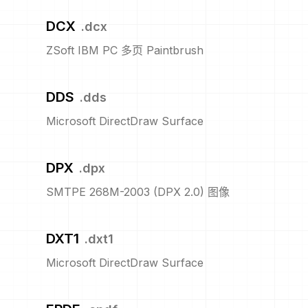
DCX
.
dcx
ZSoft IBM PC 多页 Paintbrush
DDS
.
dds
Microsoft DirectDraw Surface
DPX
.
dpx
SMTPE 268M-2003 (DPX 2.0) 图像
DXT1
.
dxt1
Microsoft DirectDraw Surface