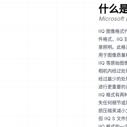
什么
Microsof
IIQ 图像格
件格式，II
景照明。此格式
用于图像质量
IIQ 等原始
相机内经过处
经过最少的处
进行更重要的
IIQ 格式有
失任何细节或
损压缩来减小
但 IIQ S
IIQ 格式的