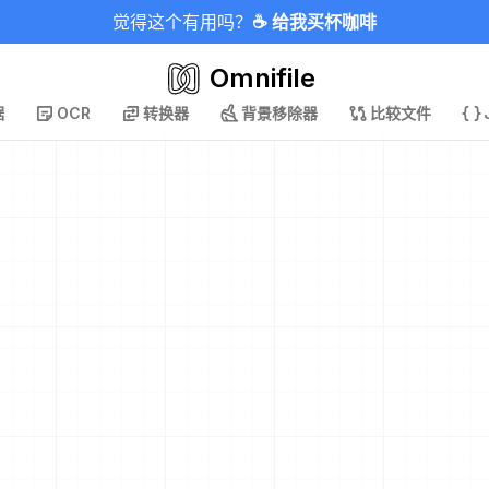
觉得这个有用吗？
☕ 给我买杯咖啡
Omnifile
据
OCR
转换器
背景移除器
比较文件