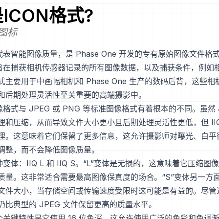
是
ICON
格式?
t 图标
式代表智能图像质量，是 Phase One 开发的专有原始图像文件
Q 旨在捕获相机传感器记录的所有图像数据，以及捕获条件，例如
主要用于中画幅相机和 Phase One 生产的数码后背，这些
和后期处理灵活性至关重要的高端摄影中。
图像格式与 JPEG 或 PNG 等标准图像格式有着根本的不同。虽然 
理和压缩，从而导致文件大小更小且后期处理灵活性更低，但 II
理。这意味着它们保留了更多信息，这允许摄影师对曝光、白平
调整，而不会降低图像质量。
两种变体：IIQ L 和 IIQ S。“L”变体是无损的，这意味着它压缩
质量。这非常适合需要最高图像保真度的场合。“S”变体另一方
文件大小，当存储空间或传输速度受限时这可能是有益的。尽管
 文件仍比典型的 JPEG 文件保留更高的质量水平。
一个关键特性是它使用 16 位色深，这允许使用广泛的色彩和色调