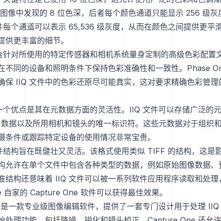
G 图像中发现的 8 位色深，后者每个颜色通道只能显示 256 级灰度
文件每个通道可以表示 65,536 级灰度，从而在颜色之间提供更
提供更丰富的细节。
还包含针对所使用的特定传感器和相机系统量身定制的高级色彩配置
不同的设备和照明条件下保持色彩准确性和一致性。Phase On
确保 IIQ 文件中的色彩还原尽可能真实，这对要求精确色彩管
另一个优点是其在元数据方面的灵活性。IIQ 文件可以存储广泛的
S 数据以及所用相机和镜头的唯一标识符。这些元数据对于组织
摄条件或跟踪特定设备的使用情况非常宝贵。
文件结构旨在既健壮又灵活。该格式使用类似 TIFF 的结构，这
构允许在单个文件中包含各种类型的数据，例如原始图像数据、
准结构还意味着 IIQ 文件可以被一系列软件应用程序读取和处
One 自家的 Capture One 软件可以获得最佳效果。
 One 是一款专业级图像编辑软件，提供了一套专门设计用于处理 II
处理功能，包括降噪、锐化和镜头校正。Capture One 还允