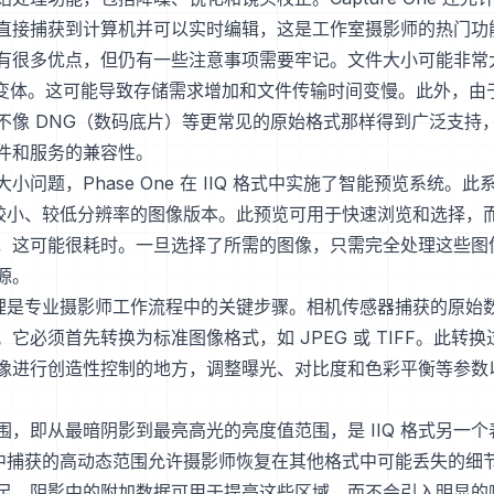
直接捕获到计算机并可以实时编辑，这是工作室摄影师的热门功
 格式有很多优点，但仍有一些注意事项需要牢记。文件大小可能非
 L 变体。这可能导致存储需求增加和文件传输时间变慢。此外，由于 
不像 DNG（数码底片）等更常见的原始格式那样得到广泛支持
件和服务的兼容性。
小问题，Phase One 在 IIQ 格式中实施了智能预览系统。
中的较小、较低分辨率的图像版本。此预览可用于快速浏览和选择，
，这可能很耗时。一旦选择了所需的图像，只需完全处理这些图
源。
的处理是专业摄影师工作流程中的关键步骤。相机传感器捕获的原始
它必须首先转换为标准图像格式，如 JPEG 或 TIFF。此转
像进行创造性控制的地方，调整曝光、对比度和色彩平衡等参数
围，即从最暗阴影到最亮高光的亮度值范围，是 IIQ 格式另一
文件中捕获的高动态范围允许摄影师恢复在其他格式中可能丢失的细
足，阴影中的附加数据可用于提亮这些区域，而不会引入明显的