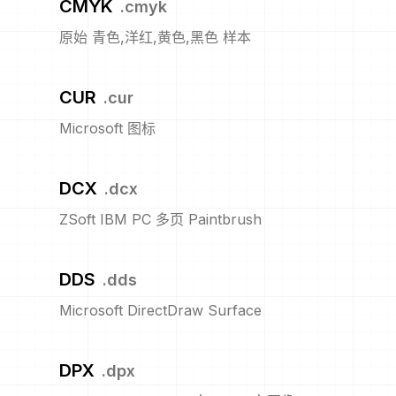
CMYK
.
cmyk
原始 青色,洋红,黄色,黑色 样本
CUR
.
cur
Microsoft 图标
DCX
.
dcx
ZSoft IBM PC 多页 Paintbrush
DDS
.
dds
Microsoft DirectDraw Surface
DPX
.
dpx