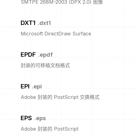
SMTPE 268M-2003 (DPX 2.0) 图像
DXT1
.
dxt1
Microsoft DirectDraw Surface
EPDF
.
epdf
封装的可移植文档格式
EPI
.
epi
Adobe 封装的 PostScript 交换格式
EPS
.
eps
Adobe 封装的 PostScript