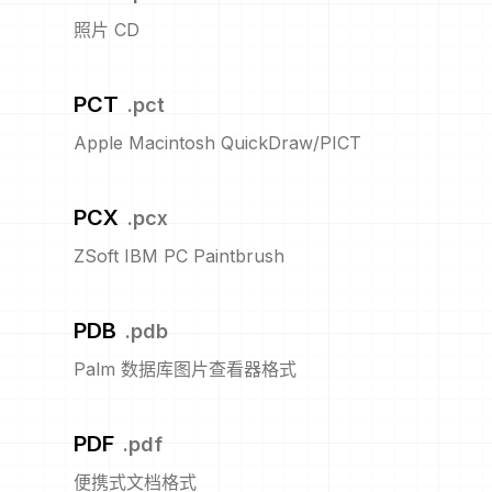
照片 CD
PCT
.
pct
Apple Macintosh QuickDraw/PICT
PCX
.
pcx
ZSoft IBM PC Paintbrush
PDB
.
pdb
Palm 数据库图片查看器格式
PDF
.
pdf
便携式文档格式