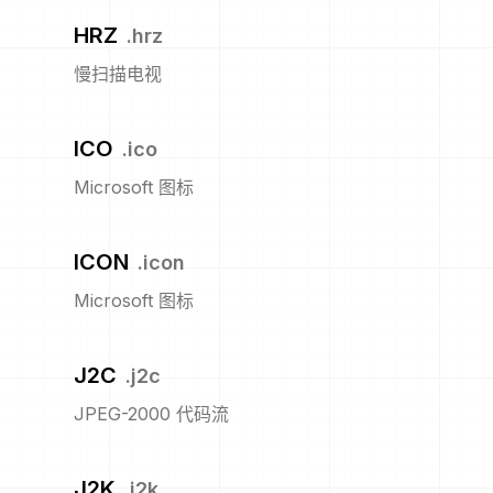
HRZ
.
hrz
慢扫描电视
ICO
.
ico
Microsoft 图标
ICON
.
icon
Microsoft 图标
J2C
.
j2c
JPEG-2000 代码流
J2K
.
j2k