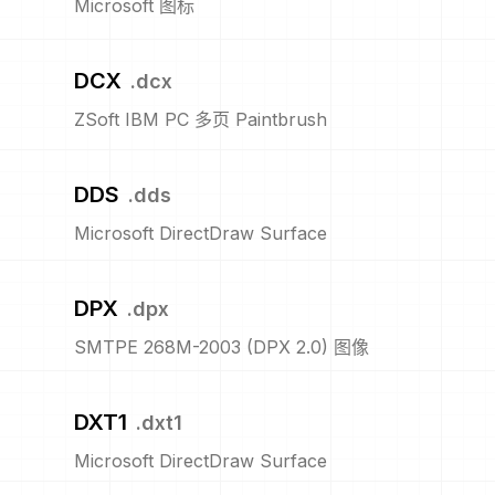
Microsoft 图标
DCX
.
dcx
ZSoft IBM PC 多页 Paintbrush
DDS
.
dds
Microsoft DirectDraw Surface
DPX
.
dpx
SMTPE 268M-2003 (DPX 2.0) 图像
DXT1
.
dxt1
Microsoft DirectDraw Surface