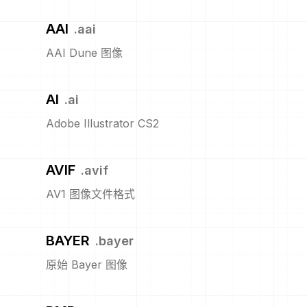
AAI
.
aai
AAI Dune 图像
AI
.
ai
Adobe Illustrator CS2
AVIF
.
avif
AV1 图像文件格式
BAYER
.
bayer
原始 Bayer 图像